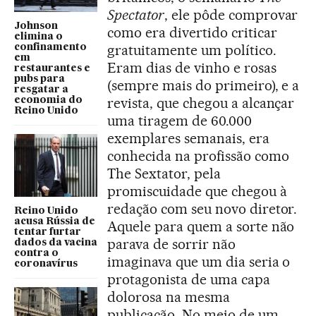
Spectator
, ele pôde comprovar
Johnson
como era divertido criticar
elimina o
gratuitamente um político.
confinamento
em
Eram dias de vinho e rosas
restaurantes e
pubs para
(sempre mais do primeiro), e a
resgatar a
revista, que chegou a alcançar
economia do
Reino Unido
uma tiragem de 60.000
exemplares semanais, era
conhecida na profissão como
The Sextator, pela
promiscuidade que chegou à
redação com seu novo diretor.
Reino Unido
acusa Rússia de
Aquele para quem a sorte não
tentar furtar
parava de sorrir não
dados da vacina
contra o
imaginava que um dia seria o
coronavírus
protagonista de uma capa
dolorosa na mesma
publicação. No meio de um