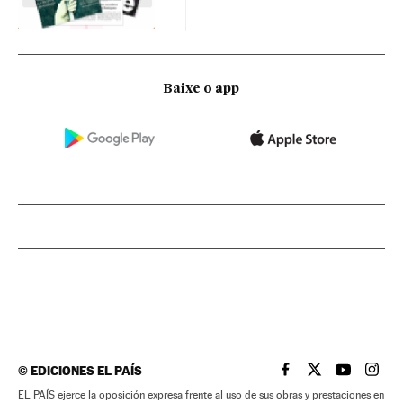
Baixe o app
©
EDICIONES EL PAÍS
EL PAÍS BRASIL EN
EL PAÍS BRASI
EL PAÍS B
EL PA
EL PAÍS ejerce la oposición expresa frente al uso de sus obras y prestaciones en