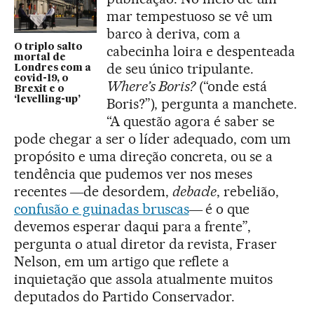
mar tempestuoso se vê um
barco à deriva, com a
O triplo salto
cabecinha loira e despenteada
mortal de
de seu único tripulante.
Londres com a
covid-19, o
Where’s Boris?
(“onde está
Brexit e o
‘levelling-up’
Boris?”), pergunta a manchete.
“A questão agora é saber se
pode chegar a ser o líder adequado, com um
propósito e uma direção concreta, ou se a
tendência que pudemos ver nos meses
recentes ―de desordem,
debacle
, rebelião,
confusão e guinadas bruscas
― é o que
devemos esperar daqui para a frente”,
pergunta o atual diretor da revista, Fraser
Nelson, em um artigo que reflete a
inquietação que assola atualmente muitos
deputados do Partido Conservador.