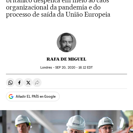
britânico despenca em meio ao caos
organizacional da pandemia e do
processo de saída da União Europeia
RAFA DE MIGUEL
Londres -
SEP
20, 2020 - 16:12
EDT
Compartir en Whatsapp
Compartir en Facebook
Compartir en Twitter
Desplegar Redes Sociales
Añadir EL PAÍS en Google