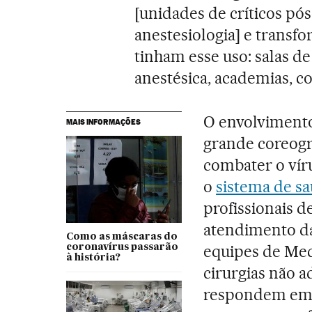
[unidades de críticos pós
anestesiologia] e trans
tinham esse uso: salas de
anestésica, academias, c
O envolvimento 
MAIS INFORMAÇÕES
grande coreogra
combater o ví
o
sistema de s
profissionais d
atendimento da
Como as máscaras do
equipes de Med
coronavírus passarão
à história?
cirurgias não a
respondem em c