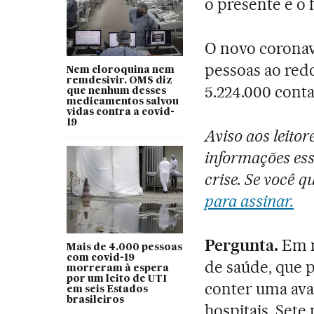
o presente e o
O novo coronav
pessoas ao red
Nem cloroquina nem
remdesivir. OMS diz
5.224.000 conta
que nenhum desses
medicamentos salvou
vidas contra a covid-
19
Aviso aos leito
informações ess
crise. Se você 
para assinar.
Pergunta.
Em m
Mais de 4.000 pessoas
com covid-19
de saúde, que 
morreram à espera
por um leito de UTI
conter uma ava
em seis Estados
brasileiros
hospitais. Set