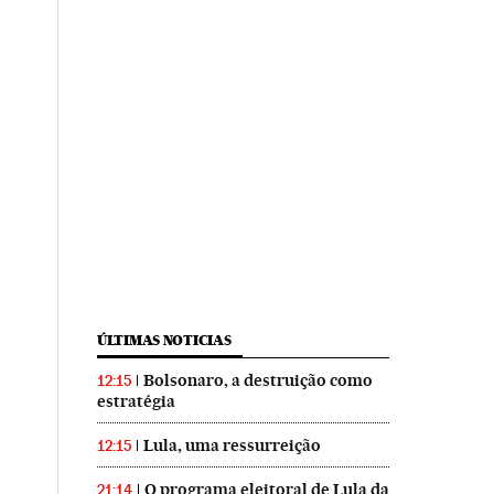
ÚLTIMAS NOTICIAS
Bolsonaro, a destruição como
12:15
estratégia
Lula, uma ressurreição
12:15
O programa eleitoral de Lula da
21:14