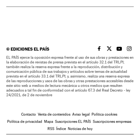
©
EDICIONES EL PAÍS
EL PAÍS BRASIL EN
EL PAÍS BRASI
EL PAÍS B
EL PA
EL PAÍS ejerce la oposición expresa frente al uso de sus obras y prestaciones en
la elaboración de revistas de prensa prevista en el artículo 32.1 del TRLPI;
también realiza la reserva expresa frente a la reproducción, distribución y
comunicación pública de sus trabajos y artículos sobre temas de actualidad
prevista en el artículo 33.1 del TRLPI; y, asimismo, realiza una reserva expresa
de las reproducciones y usos de las obras y otras prestaciones accesibles desde
este sitio web a medios de lectura mecánica u otros medios que resulten
adecuados a tal fin de conformidad con el artículo 67.3 del Real Decreto - ley
24/2021, de 2 de noviembre
Contacto
Venta de contenidos
Aviso legal
Política cookies
Política de privacidad
Mapa
Suscripciones EL PAÍS
Suscripciones empresas
RSS
Índice
Noticias de hoy