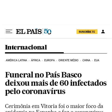
Pular para o conteúdo
SUSCRÍBETE
Internacional
AMÉRICA LATINA
ÁFRICA
EUROPA
ORIENTE MÉDIO
CHINA
EUA
Funeral no País Basco
deixou mais de 60 infectados
pelo coronavírus
Cerimônia em Vitoria foi o maior foco da