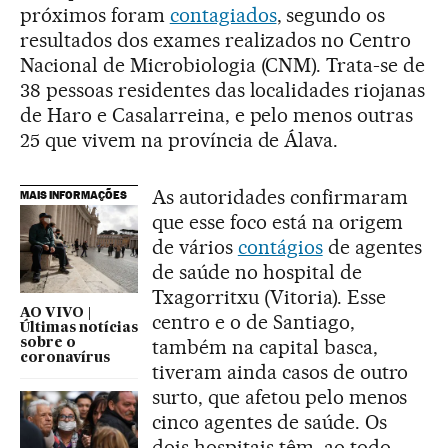
próximos foram
contagiados
, segundo os
resultados dos exames realizados no Centro
Nacional de Microbiologia (CNM). Trata-se de
38 pessoas residentes das localidades riojanas
de Haro e Casalarreina, e pelo menos outras
25 que vivem na província de Álava.
As autoridades confirmaram
MAIS INFORMAÇÕES
que esse foco está na origem
de vários
contágios
de agentes
de saúde no hospital de
Txagorritxu (Vitoria). Esse
AO VIVO |
centro e o de Santiago,
Últimas notícias
também na capital basca,
sobre o
coronavírus
tiveram ainda casos de outro
surto, que afetou pelo menos
cinco agentes de saúde. Os
dois hospitais têm, ao todo,