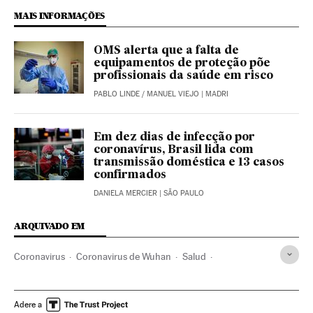
MAIS INFORMAÇÕES
OMS alerta que a falta de
equipamentos de proteção põe
profissionais da saúde em risco
PABLO LINDE
/
MANUEL VIEJO
| MADRI
Em dez dias de infecção por
coronavírus, Brasil lida com
transmissão doméstica e 13 casos
confirmados
DANIELA MERCIER
| SÃO PAULO
ARQUIVADO EM
Coronavirus
Coronavirus de Wuhan
Salud
Salud pública
Enfermedades
Epidemia
Enfermedades respiratorias
Contagio
Virología
Adere a