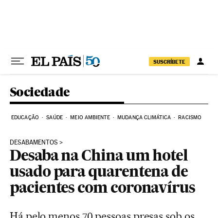
Pular para o conteúdo
SUSCRÍBETE
Sociedade
EDUCAÇÃO
SAÚDE
MEIO AMBIENTE
MUDANÇA CLIMÁTICA
RACISMO
DESABAMENTOS
Desaba na China um hotel
usado para quarentena de
pacientes com coronavírus
Há pelo menos 70 pessoas presas sob os