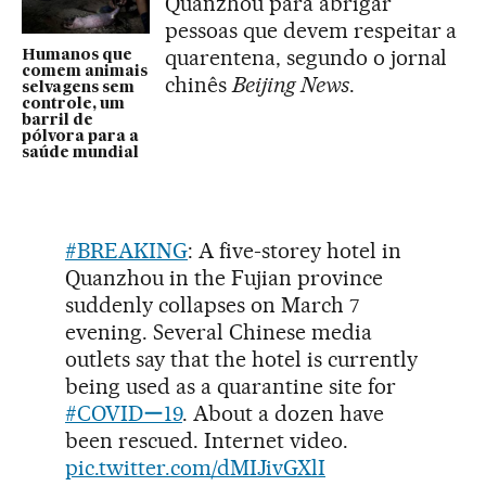
Quanzhou para abrigar
pessoas que devem respeitar a
quarentena, segundo o jornal
Humanos que
comem animais
chinês
Beijing News
.
selvagens sem
controle, um
barril de
pólvora para a
saúde mundial
#BREAKING
: A five-storey hotel in
Quanzhou in the Fujian province
suddenly collapses on March 7
evening. Several Chinese media
outlets say that the hotel is currently
being used as a quarantine site for
#COVIDー19
. About a dozen have
been rescued. Internet video.
pic.twitter.com/dMIJivGXlI