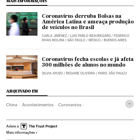
MAIS INFORMAÇÕES
Coronavírus derruba Bolsas na
América Latina e ameaça produção
de veículos no Brasil
CARLA JIMÉNEZ
/
LUIS PABLO BEAUREGARD
/
FEDERICO
RIVAS MOLINA
| SÃO PAULO / MÉXICO / BUENOS AIRES
Coronavírus fecha escolas e já afeta
300 milhões de alunos no mundo
SILVIA AYUSO
/
REGIANE OLIVEIRA
| PARIS, SÃO PAULO
ARQUIVADO EM
China
Acontecimentos
Coronavirus
Desabamentos edifícios
Vítimas
Coronavirus de Wuhan
Quarentena
Resgate vítimas
Coronavirus de Wuhan
Adere a
Mais informações