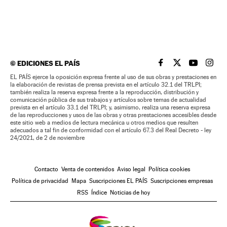
©
EDICIONES EL PAÍS
EL PAÍS BRASIL EN
EL PAÍS BRASI
EL PAÍS B
EL PA
EL PAÍS ejerce la oposición expresa frente al uso de sus obras y prestaciones en
la elaboración de revistas de prensa prevista en el artículo 32.1 del TRLPI;
también realiza la reserva expresa frente a la reproducción, distribución y
comunicación pública de sus trabajos y artículos sobre temas de actualidad
prevista en el artículo 33.1 del TRLPI; y, asimismo, realiza una reserva expresa
de las reproducciones y usos de las obras y otras prestaciones accesibles desde
este sitio web a medios de lectura mecánica u otros medios que resulten
adecuados a tal fin de conformidad con el artículo 67.3 del Real Decreto - ley
24/2021, de 2 de noviembre
Contacto
Venta de contenidos
Aviso legal
Política cookies
Política de privacidad
Mapa
Suscripciones EL PAÍS
Suscripciones empresas
RSS
Índice
Noticias de hoy