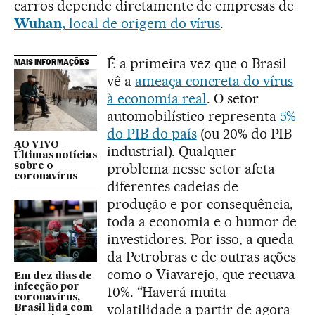
carros depende diretamente de empresas de
Wuhan,
local de origem do vírus
.
É a primeira vez que o Brasil
MAIS INFORMAÇÕES
vê a
ameaça concreta do vírus
à economia real
. O setor
automobilístico representa
5%
do PIB do país
(ou 20% do PIB
AO VIVO |
industrial). Qualquer
Últimas notícias
problema nesse setor afeta
sobre o
coronavírus
diferentes cadeias de
produção e por consequência,
toda a economia e o humor de
investidores. Por isso, a queda
da Petrobras e de outras ações
como o Viavarejo, que recuava
Em dez dias de
infecção por
10%. “Haverá muita
coronavírus,
volatilidade a partir de agora
Brasil lida com