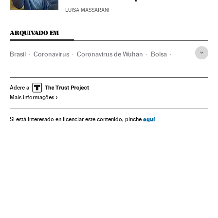
LUISA MASSARANI
ARQUIVADO EM
Brasil
Coronavirus
Coronavirus de Wuhan
Bolsa
China
Coches
Dólar
Epidemia
Enfermedades respiratorias
Enfermedades infecciosas
Adere a
Mais informações
Política económica
aquí
Si está interesado en licenciar este contenido, pinche