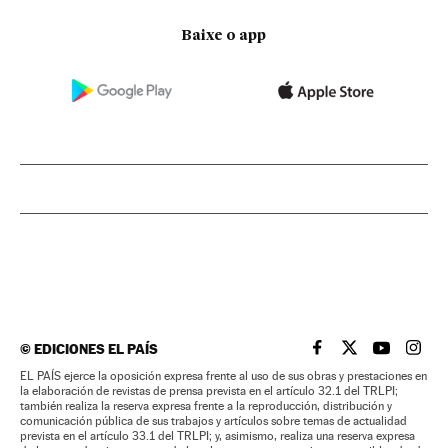
Baixe o app
©
EDICIONES EL PAÍS
EL PAÍS BRASIL EN
EL PAÍS BRASI
EL PAÍS B
EL PA
EL PAÍS ejerce la oposición expresa frente al uso de sus obras y prestaciones en
la elaboración de revistas de prensa prevista en el artículo 32.1 del TRLPI;
también realiza la reserva expresa frente a la reproducción, distribución y
comunicación pública de sus trabajos y artículos sobre temas de actualidad
prevista en el artículo 33.1 del TRLPI; y, asimismo, realiza una reserva expresa