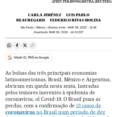
ATHIT PERAWONGMETHA (REUTERS)
CARLA JIMÉNEZ
LUIS PABLO
BEAUREGARD
FEDERICO RIVAS MOLINA
São Paulo / México / Buenos Aires -
MAR
06, 2020 - 12:36
atualizado:
MAR
06, 2020 - 14:01
EST
Compartir en Whatsapp
Compartir en Facebook
Compartir en Twitter
Desplegar Redes Sociales
Añadir EL PAÍS en Google
As bolsas das três principais economias
latinoamericanas, Brasil, México e Argentina,
abriram em queda nesta sexta, lastradas
pelos temores inerentes à epidemia de
coronavírus, ol Covid-19. O Brasil puxa as
perdas, com a confirmação de
13 casos de
coronavírus
no Brasil num período de dez