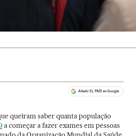
Añadir EL PAÍS en Google
ales
que queiram saber quanta população
9
a começar a fazer exames em pessoas
amado da Organização Mundial da Saúde