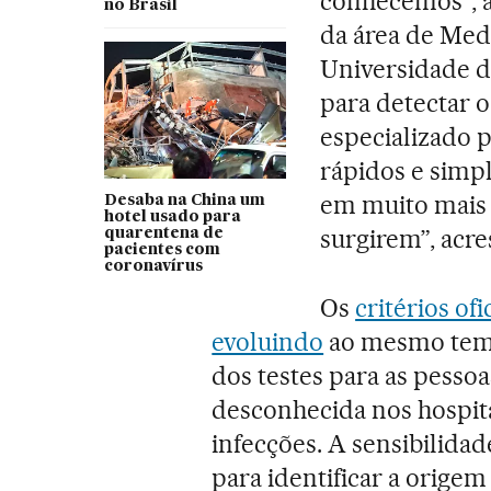
conhecemos”, af
no Brasil
da área de Med
Universidade de
para detectar 
especializado p
rápidos e simpl
em muito mais 
Desaba na China um
hotel usado para
surgirem”, acre
quarentena de
pacientes com
coronavírus
Os
critérios of
evoluindo
ao mesmo temp
dos testes para as pess
desconhecida nos hospita
infecções. A sensibilida
para identificar a orig