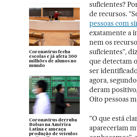
suficientes? P
de recursos. “
pessoas com s
exatamente a i
nem os recurso
suficientes”, d
Coronavírus fecha
escolas e já afeta 300
que detectam o
milhões de alunos no
mundo
ser identificad
agora, segundo 
deram positivo,
Oito pessoas 
“O que está cla
Coronavírus derruba
Bolsas na América
apareceriam mu
Latina e ameaça
produção de veículos