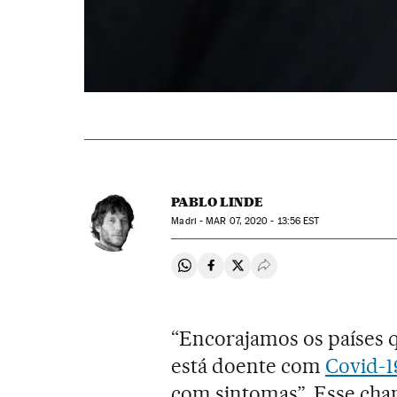
PABLO LINDE
Madri -
MAR
07, 2020 - 13:56
EST
Compartir en Whatsapp
Compartir en Facebook
Compartir en Twitter
Desplegar Redes Soci
“Encorajamos os países 
está doente com
Covid-1
com sintomas”. Esse ch