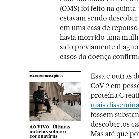
(OMS) foi feito na quint
estavam sendo descobert
em uma casa de repouso 
havia morrido uma mulhe
sido previamente diagnos
casos da doença confirm
Essa e outras 
MAIS INFORMAÇÕES
CoV-2 em pesso
proteína C reat
mais dissemin
fossem substa
descobertos ca
AO VIVO | Últimas
Mas até que po
notícias sobre o
coronavírus