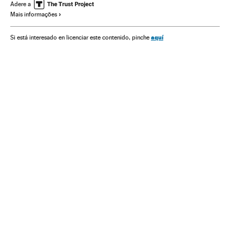
Estética corporal
Courtney Cox Arquette
Adere a
Mais informações
Jennifer Aniston
Lisa Kudrow
Matt Leblanc
David Schwimmer
Matthew Perry
ICON
Machismo
aquí
Si está interesado en licenciar este contenido, pinche
Beleza