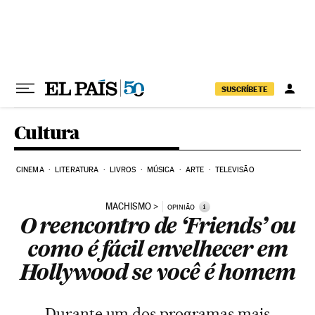
Pular para o conteúdo
SUSCRÍBETE
Cultura
CINEMA
LITERATURA
LIVROS
MÚSICA
ARTE
TELEVISÃO
MACHISMO
i
OPINIÃO
O reencontro de ‘Friends’ ou
como é fácil envelhecer em
Hollywood se você é homem
Durante um dos programas mais