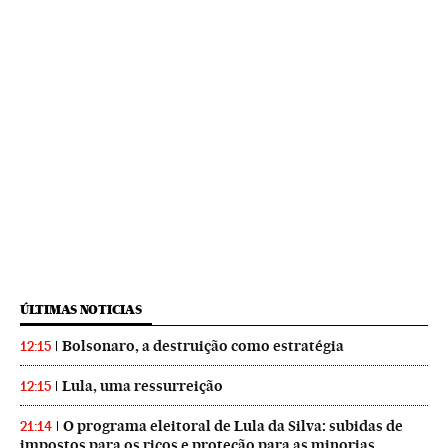
ÚLTIMAS NOTICIAS
Bolsonaro, a destruição como estratégia
12:15
Lula, uma ressurreição
12:15
O programa eleitoral de Lula da Silva: subidas de
21:14
impostos para os ricos e proteção para as minorias