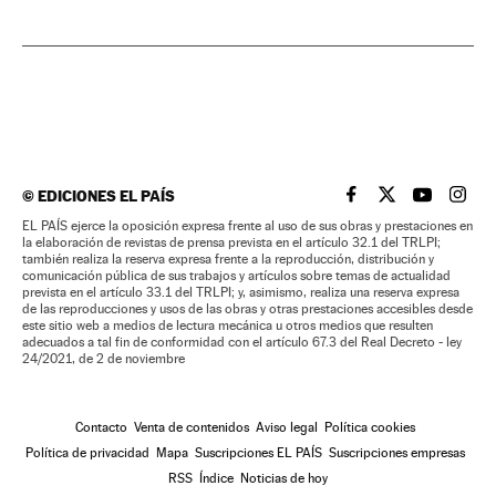
©
EDICIONES EL PAÍS
EL PAÍS BRASIL EN
EL PAÍS BRASI
EL PAÍS B
EL PA
EL PAÍS ejerce la oposición expresa frente al uso de sus obras y prestaciones en
la elaboración de revistas de prensa prevista en el artículo 32.1 del TRLPI;
también realiza la reserva expresa frente a la reproducción, distribución y
comunicación pública de sus trabajos y artículos sobre temas de actualidad
prevista en el artículo 33.1 del TRLPI; y, asimismo, realiza una reserva expresa
de las reproducciones y usos de las obras y otras prestaciones accesibles desde
este sitio web a medios de lectura mecánica u otros medios que resulten
adecuados a tal fin de conformidad con el artículo 67.3 del Real Decreto - ley
24/2021, de 2 de noviembre
Contacto
Venta de contenidos
Aviso legal
Política cookies
Política de privacidad
Mapa
Suscripciones EL PAÍS
Suscripciones empresas
RSS
Índice
Noticias de hoy