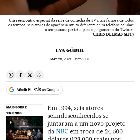
Um reencontro especial da série de comédia de TV mais famosa de todos
os tempos, seis atores de aparência muito diferente e um telefone celular:
a tempestade perfeita para o julgamento do Twitter.
CHRIS DELMAS (AFP)
EVA GÜIMIL
MAY
28, 2021 - 19:27
EDT
Compartir en Whatsapp
Compartir en Facebook
Compartir en Twitter
Desplegar Redes Sociales
Añadir EL PAÍS en Google
Em 1994, seis atores
MAIS SOBRE
'FRIENDS'
semidesconhecidos se
juntaram a um novo projeto
da
NBC
em troca de 24.500
dólares (128.000 reais) por