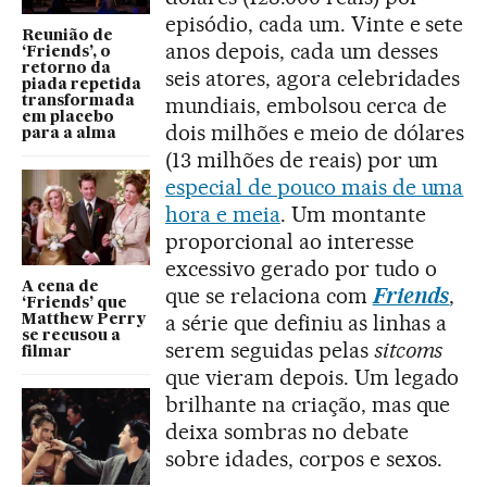
episódio, cada um. Vinte e sete
Reunião de
anos depois, cada um desses
‘Friends’, o
retorno da
seis atores, agora celebridades
piada repetida
mundiais, embolsou cerca de
transformada
em placebo
dois milhões e meio de dólares
para a alma
(13 milhões de reais) por um
especial de pouco mais de uma
hora e meia
. Um montante
proporcional ao interesse
excessivo gerado por tudo o
A cena de
que se relaciona com
Friends
,
‘Friends’ que
a série que definiu as linhas a
Matthew Perry
se recusou a
serem seguidas pelas
sitcoms
filmar
que vieram depois. Um legado
brilhante na criação, mas que
deixa sombras no debate
sobre idades, corpos e sexos.