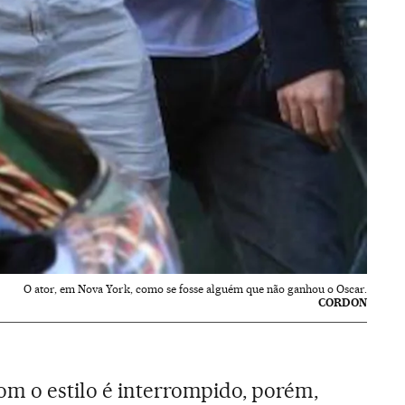
O ator, em Nova York, como se fosse alguém que não ganhou o Oscar.
CORDON
m o estilo é interrompido, porém,