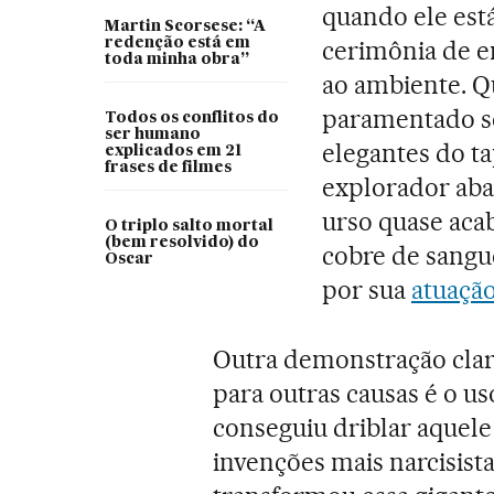
quando ele es
Martin Scorsese: “A
redenção está em
cerimônia de en
toda minha obra”
ao ambiente. Q
paramentado se
Todos os conflitos do
ser humano
elegantes do ta
explicados em 21
frases de filmes
explorador aba
urso quase acab
O triplo salto mortal
(bem resolvido) do
cobre de sangue
Oscar
por sua
atuaçã
Outra demonstração clara
para outras causas é o us
conseguiu driblar aquel
invenções mais narcisist