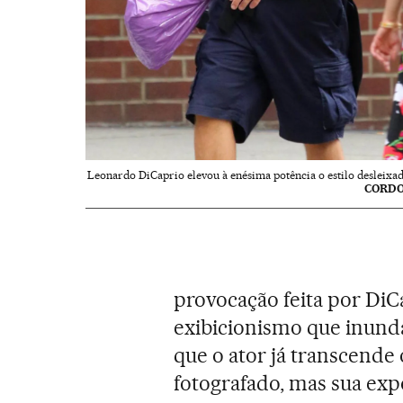
Leonardo DiCaprio elevou à enésima potência o estilo desleixad
CORD
provocação feita por DiCa
exibicionismo que inun
que o ator já transcende 
fotografado, mas sua exp