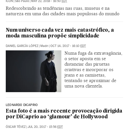
ICON
|
São Paulo
|
MAY 22, 2018 - 16:50
EDT
Redescobrindo as tendências nas ruas, museus e na
natureza em uma das cidades mais populosas do mundo
Num universo cada vez mais catastrófico, a
moda masculina propõe simplicidade
DANIEL GARCÍA LÓPEZ
|
Madri
|
OCT 14, 2017 - 16:10
EDT
Numa fuga da extravagância,
o setor aposta em se
distanciar das piruetas
criativas e incorporar os
jeans e as camisetas,
tentando se aproximar de
uma nova clientela.
LEONARDO DICAPRIO
Esta foto é a mais recente provocação dirigida
por DiCaprio ao ‘glamour’ de Hollywood
ÓSCAR TÉVEZ
|
JUL 20, 2017 - 15:56
EDT