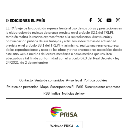
©
EDICIONES EL PAÍS
EL PAÍS BRASIL EN
EL PAÍS BRASI
EL PAÍS B
EL PA
EL PAÍS ejerce la oposición expresa frente al uso de sus obras y prestaciones en
la elaboración de revistas de prensa prevista en el artículo 32.1 del TRLPI;
también realiza la reserva expresa frente a la reproducción, distribución y
comunicación pública de sus trabajos y artículos sobre temas de actualidad
prevista en el artículo 33.1 del TRLPI; y, asimismo, realiza una reserva expresa
de las reproducciones y usos de las obras y otras prestaciones accesibles desde
este sitio web a medios de lectura mecánica u otros medios que resulten
adecuados a tal fin de conformidad con el artículo 67.3 del Real Decreto - ley
24/2021, de 2 de noviembre
Contacto
Venta de contenidos
Aviso legal
Política cookies
Política de privacidad
Mapa
Suscripciones EL PAÍS
Suscripciones empresas
RSS
Índice
Noticias de hoy
Webs de PRISA