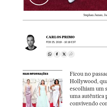
Stephan James, J
CARLOS PRIMO
FEB
25, 2019 - 10:18
EST
Compartir en Whatsapp
Compartir en Facebook
Compartir en Twitter
Desplegar Redes Soci
Ficou no passa
MAIS INFORMAÇÕES
Hollywood, qu
escolhiam um s
uma autêntica p
convivendo com