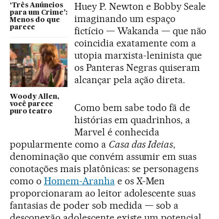
Huey P. Newton e Bobby Seale
‘Três Anúncios
para um Crime’:
imaginando um espaço
Menos do que
parece
fictício — Wakanda — que não
coincidia exatamente com a
utopia marxista-leninista que
os Panteras Negras quiseram
alcançar pela ação direta.
Woody Allen,
você parece
Como bem sabe todo fã de
puro teatro
histórias em quadrinhos, a
Marvel é conhecida
popularmente como a
Casa das Ideias
,
denominação que convém assumir em suas
conotações mais platônicas: se personagens
como o
Homem-Aranha
e os X-Men
proporcionaram ao leitor adolescente suas
fantasias de poder sob medida — sob a
desconexão adolescente existe um potencial