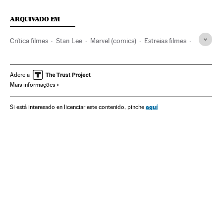
ARQUIVADO EM
Crítica filmes
Stan Lee
Marvel (comics)
Estreias filmes
Prêmios Oscar
Editoriais
Cinema dos Estados Unidos
Prêmios cinema
Crítica
Filmes
Setor editorial
Adere a
Mais informações
Livros
Indústria cultural
Cinema
Cultura
aquí
Si está interesado en licenciar este contenido, pinche