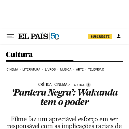
Pular para o conteúdo
SUSCRÍBETE
Cultura
CINEMA
LITERATURA
LIVROS
MÚSICA
ARTE
TELEVISÃO
CRÍTICA | CINEMA
i
CRÍTICA
‘Pantera Negra’: Wakanda
tem o poder
Filme faz um apreciável esforço em ser
responsável com as implicações raciais de