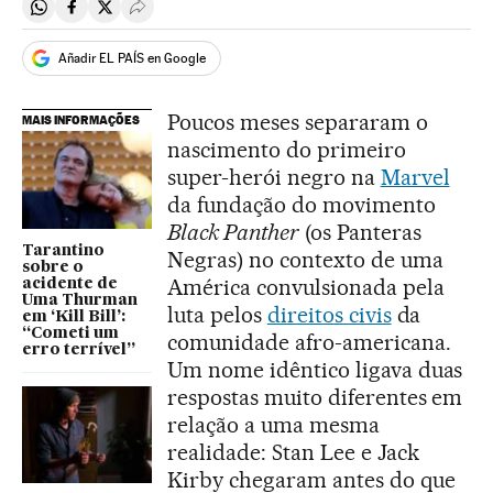
Compartir en Whatsapp
Compartir en Facebook
Compartir en Twitter
Desplegar Redes Sociales
Añadir EL PAÍS en Google
Poucos meses separaram o
MAIS INFORMAÇÕES
nascimento do primeiro
super-herói negro na
Marvel
da fundação do movimento
Black Panther
(os Panteras
Tarantino
Negras) no contexto de uma
sobre o
América convulsionada pela
acidente de
Uma Thurman
luta pelos
direitos civis
da
em ‘Kill Bill’:
“Cometi um
comunidade afro-americana.
erro terrível”
Um nome idêntico ligava duas
respostas muito diferentes em
relação a uma mesma
realidade: Stan Lee e Jack
Kirby chegaram antes do que