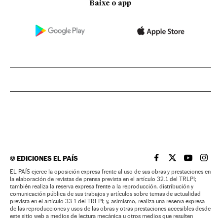
Baixe o app
©
EDICIONES EL PAÍS
EL PAÍS BRASIL EN
EL PAÍS BRASI
EL PAÍS B
EL PA
EL PAÍS ejerce la oposición expresa frente al uso de sus obras y prestaciones en
la elaboración de revistas de prensa prevista en el artículo 32.1 del TRLPI;
también realiza la reserva expresa frente a la reproducción, distribución y
comunicación pública de sus trabajos y artículos sobre temas de actualidad
prevista en el artículo 33.1 del TRLPI; y, asimismo, realiza una reserva expresa
de las reproducciones y usos de las obras y otras prestaciones accesibles desde
este sitio web a medios de lectura mecánica u otros medios que resulten