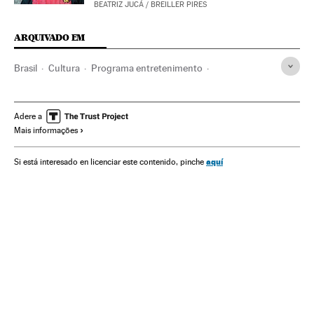
BEATRIZ JUCÁ
/
BREILLER PIRES
ARQUIVADO EM
Brasil
Cultura
Programa entretenimento
Reality show
TV Globo
Big Brother Brasil
Machismo
Feminismo
Racismo
Transfobia
Adere a
Mais informações
aquí
Si está interesado en licenciar este contenido, pinche