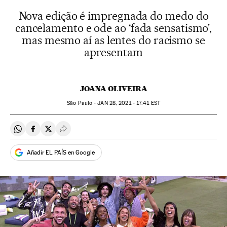
Nova edição é impregnada do medo do
cancelamento e ode ao ‘fada sensatismo’,
mas mesmo aí as lentes do racismo se
apresentam
JOANA OLIVEIRA
São Paulo -
JAN
28, 2021 - 17:41
EST
Compartir en Whatsapp
Compartir en Facebook
Compartir en Twitter
Desplegar Redes Sociales
Añadir EL PAÍS en Google