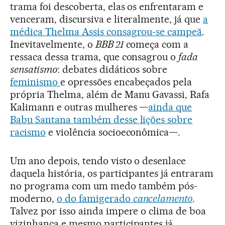
trama foi descoberta, elas os enfrentaram e
venceram, discursiva e literalmente, já que
a
médica Thelma Assis consagrou-se campeã
.
Inevitavelmente, o
BBB 21
começa com a
ressaca dessa trama, que consagrou o
fada
sensatismo
: debates didáticos sobre
feminismo
e opressões encabeçados pela
própria Thelma, além de Manu Gavassi, Rafa
Kalimann e outras mulheres —
ainda que
Babu Santana também desse lições sobre
racismo
e violência socioeconômica—.
Um ano depois, tendo visto o desenlace
daquela história, os participantes já entraram
no programa com um medo também pós-
moderno,
o do famigerado
cancelamento
.
Talvez por isso ainda impere o clima de boa
vizinhança e mesmo participantes já