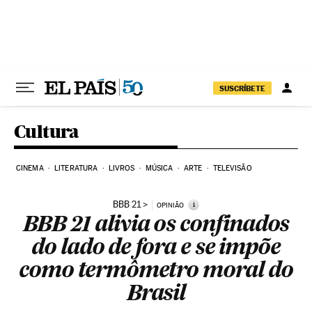
Pular para o conteúdo
SUSCRÍBETE
Cultura
CINEMA
LITERATURA
LIVROS
MÚSICA
ARTE
TELEVISÃO
BBB 21
i
OPINIÃO
BBB 21 alivia os confinados
do lado de fora e se impõe
como termômetro moral do
Brasil