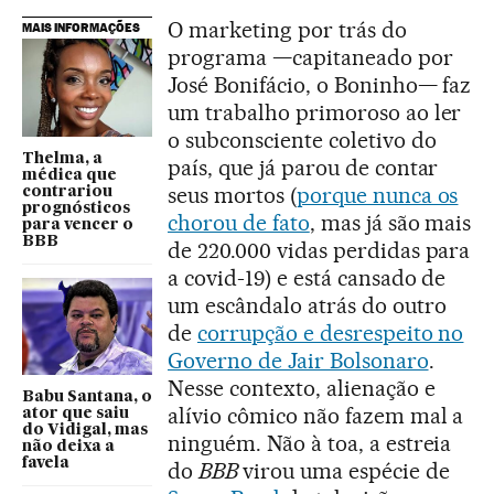
O marketing por trás do
MAIS INFORMAÇÕES
programa —capitaneado por
José Bonifácio, o Boninho— faz
um trabalho primoroso ao ler
o subconsciente coletivo do
Thelma, a
país, que já parou de contar
médica que
seus mortos (
porque nunca os
contrariou
prognósticos
chorou de fato
, mas já são mais
para vencer o
BBB
de 220.000 vidas perdidas para
a covid-19) e está cansado de
um escândalo atrás do outro
de
corrupção e desrespeito no
Governo de Jair Bolsonaro
.
Nesse contexto, alienação e
Babu Santana, o
alívio cômico não fazem mal a
ator que saiu
do Vidigal, mas
ninguém. Não à toa, a estreia
não deixa a
favela
do
BBB
virou uma espécie de