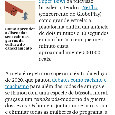
Super Bowl
da televisão
brasileira, tendo a
Netflix
(concorrente do GloboPlay)
como grande estrela: a
plataforma emitiu um anúncio
Como aprender
de dois minutos e 40 segundos
a discordar
sem cair nas
em um horário em que meio
garras da
cultura do
minuto custa
cancelamento
aproximadamente 500.000
reais.
A meta é repetir ou superar o êxito da edição
de 2020, que pautou
debates como racismo e
machismo
para além das rodas de amigos e
se firmou com uma espécie de bússola moral,
graças a um
remake
pós-moderno da guerra
dos sexos. Os homens juntaram-se para votar
e eliminar todas as mulheres do programa, a