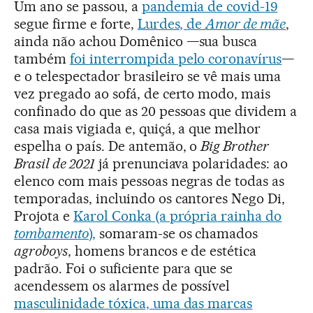
Um ano se passou, a
pandemia de covid-19
segue firme e forte,
Lurdes, de
Amor de mãe
,
ainda não achou Domênico —sua busca
também
foi interrompida pelo coronavírus
—
e o telespectador brasileiro se vê mais uma
vez pregado ao sofá, de certo modo, mais
confinado do que as 20 pessoas que dividem a
casa mais vigiada e, quiçá, a que melhor
espelha o país. De antemão, o
Big Brother
Brasil de 2021
já prenunciava polaridades: ao
elenco com mais pessoas negras de todas as
temporadas, incluindo os cantores Nego Di,
Projota e
Karol Conka (a própria rainha do
tombamento
),
somaram-se os chamados
agroboys
, homens brancos e de estética
padrão. Foi o suficiente para que se
acendessem os alarmes de possível
masculinidade tóxica, uma das marcas