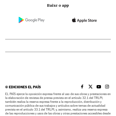
Baixe o app
©
EDICIONES EL PAÍS
EL PAÍS BRASIL EN
EL PAÍS BRASI
EL PAÍS B
EL PA
EL PAÍS ejerce la oposición expresa frente al uso de sus obras y prestaciones en
la elaboración de revistas de prensa prevista en el artículo 32.1 del TRLPI;
también realiza la reserva expresa frente a la reproducción, distribución y
comunicación pública de sus trabajos y artículos sobre temas de actualidad
prevista en el artículo 33.1 del TRLPI; y, asimismo, realiza una reserva expresa
de las reproducciones y usos de las obras y otras prestaciones accesibles desde