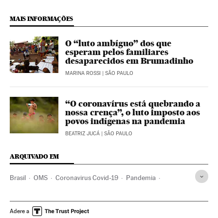
MAIS INFORMAÇÕES
O “luto ambíguo” dos que
esperam pelos familiares
desaparecidos em Brumadinho
MARINA ROSSI
| SÃO PAULO
“O coronavírus está quebrando a
nossa crença”, o luto imposto aos
povos indígenas na pandemia
BEATRIZ JUCÁ
| SÃO PAULO
ARQUIVADO EM
Brasil
OMS
Coronavirus Covid-19
Pandemia
Coronavirus
Doenças infecciosas
Doenças respiratórias
Ministério Saúde
Morte com dignidade
Adere a