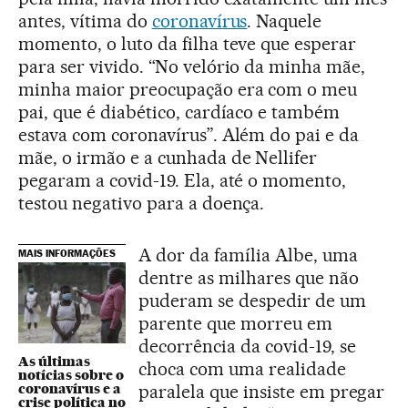
antes, vítima do
coronavírus
. Naquele
momento, o luto da filha teve que esperar
para ser vivido. “No velório da minha mãe,
minha maior preocupação era com o meu
pai, que é diabético, cardíaco e também
estava com coronavírus”. Além do pai e da
mãe, o irmão e a cunhada de Nellifer
pegaram a covid-19. Ela, até o momento,
testou negativo para a doença.
A dor da família Albe, uma
MAIS INFORMAÇÕES
dentre as milhares que não
puderam se despedir de um
parente que morreu em
decorrência da covid-19, se
As últimas
choca com uma realidade
notícias sobre o
coronavírus e a
paralela que insiste em pregar
crise política no