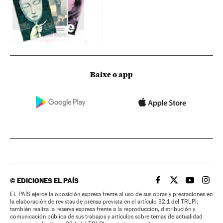
Baixe o app
©
EDICIONES EL PAÍS
EL PAÍS BRASIL EN
EL PAÍS BRASI
EL PAÍS B
EL PA
EL PAÍS ejerce la oposición expresa frente al uso de sus obras y prestaciones en
la elaboración de revistas de prensa prevista en el artículo 32.1 del TRLPI;
también realiza la reserva expresa frente a la reproducción, distribución y
comunicación pública de sus trabajos y artículos sobre temas de actualidad