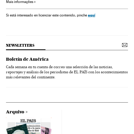
Mais informações
Ditadura Militar Brasil
Ditadura militar
Jair Bolsonaro
Luto
Luto nacional
aquí
Si está interesado en licenciar este contenido, pinche
NEWSLETTERS
Boletín de América
Cada semana en tu cuenta de correo una selección de las noticias,
reportajes y análisis de los periodistas de EL PAÍS con los acontecimientos
más relevantes del continente.
Arquivo