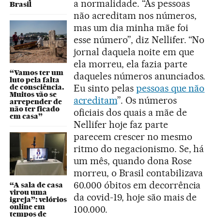
a normalidade. “As pessoas
Brasil
não acreditam nos números,
mas um dia minha mãe foi
esse número”, diz Nellifer. “No
jornal daquela noite em que
ela morreu, ela fazia parte
“Vamos ter um
daqueles números anunciados.
luto pela falta
Eu sinto pelas
pessoas que não
de consciência.
Muitos vão se
acreditam
”. Os números
arrepender de
não ter ficado
oficiais dos quais a mãe de
em casa”
Nellifer hoje faz parte
parecem crescer no mesmo
ritmo do negacionismo. Se, há
um mês, quando dona Rose
morreu, o Brasil contabilizava
60.000 óbitos em decorrência
“A sala de casa
virou uma
da covid-19, hoje são mais de
igreja”: velórios
online em
100.000.
tempos de