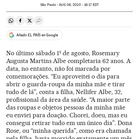
São Paulo -
AUG
08, 2020 - 16:17
EDT
Compartir en Whatsapp
Compartir en Facebook
Compartir en Twitter
Desplegar Redes Sociales
Añadir EL PAÍS en Google
No último sábado 1º de agosto, Rosemary
Augusta Martins Albe completaria 62 anos. A
data, no entanto, não foi marcada por
comemorações. “Eu aproveitei o dia para
abrir o guarda-roupa da minha mãe e tirar
tudo de lá”, conta a filha, Nellifer Albe, 32,
profissional da área da saúde. “A maior parte
das roupas e objetos pessoas da minha mãe
eu enviei para doação. Chorei, doeu, mas eu
consegui retirar tudo em um único dia”. Dona
Rose, ou “minha querida”, como era chamada
pela filha, havia morrido exatamente um mês