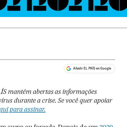
Añadir EL PAÍS en Google
ales
PAÍS mantém abertas as informações
írus durante a crise. Se você quer apoiar
qui para assinar.
em suave ou forçada. Depois de um
2020