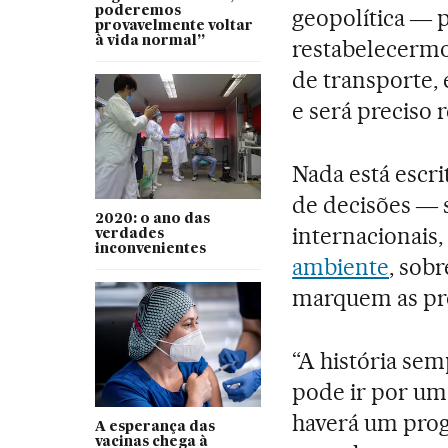
poderemos
geopolítica ― p
provavelmente voltar
à vida normal”
restabelecerm
de transporte, 
e será preciso 
Nada está escr
de decisões ― 
2020: o ano das
internacionais
verdades
inconvenientes
ambiente
, sob
marquem as pr
“A história se
pode ir por um
haverá um pro
A esperança das
vacinas chega à