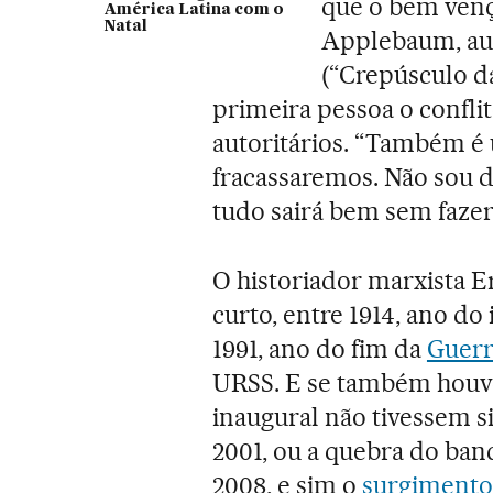
que o bem venç
América Latina com o
Natal
Applebaum, au
(“Crepúsculo d
primeira pessoa o confli
autoritários. “Também é 
fracassaremos. Não sou 
tudo sairá bem sem fazer
O historiador marxista 
curto, entre 1914, ano do
1991, ano do fim da
Guerr
URSS. E se também houve
inaugural não tivessem s
2001, ou a quebra do ba
2008, e sim o
surgimento