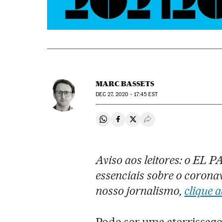
MARC BASSETS
DEC
27, 2020 - 17:45
EST
Compartir en Whatsapp
Compartir en Facebook
Compartir en Twitter
Desplegar Redes Soci
Aviso aos leitores: o EL 
essenciais sobre o coronav
nosso jornalismo,
clique a
Pode ser uma aterrissag