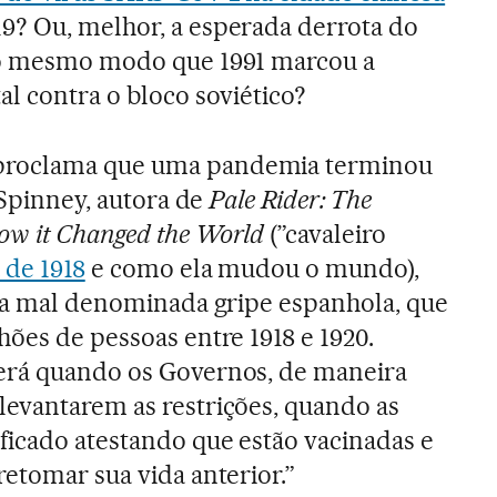
19? Ou, melhor, a esperada derrota do
do mesmo modo que 1991 marcou a
al contra o bloco soviético?
proclama que uma pandemia terminou
a Spinney, autora de
Pale Rider: The
How it Changed the World
(”cavaleiro
 de 1918
e como ela mudou o mundo),
e a mal denominada gripe espanhola, que
hões de pessoas entre 1918 e 1920.
erá quando os Governos, de maneira
evantarem as restrições, quando as
ficado atestando que estão vacinadas e
retomar sua vida anterior.”