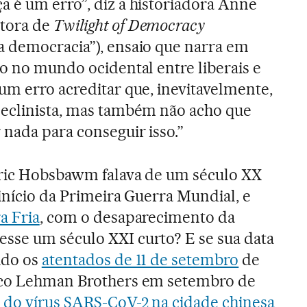
a é um erro”, diz a historiadora Anne
tora de
Twilight of Democracy
a democracia”), ensaio que narra em
to no mundo ocidental entre liberais e
um erro acreditar que, inevitavelmente,
declinista, mas também não acho que
 nada para conseguir isso.”
Eric Hobsbawm falava de um século XX
 início da Primeira Guerra Mundial, e
a Fria
, com o desaparecimento da
sse um século XXI curto? E se sua data
ido os
atentados de 11 de setembro
de
nco Lehman Brothers em setembro de
 do vírus SARS-CoV-2 na cidade chinesa