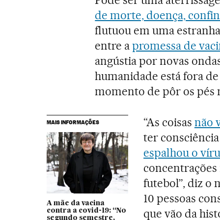
de morte, doença, confi
flutuou em uma estranha 
entre a
promessa de vaci
angústia por novas ondas
humanidade está fora de 
momento de pôr os pés 
“As coisas
não 
MAIS INFORMAÇÕES
ter consciência 
espalhou o vír
concentrações m
futebol”, diz o
10 pessoas cons
A mãe da vacina
que vão da his
contra a covid-19: “No
segundo semestre,