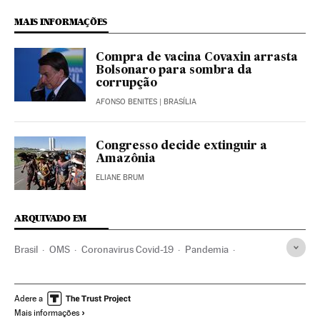
MAIS INFORMAÇÕES
Compra de vacina Covaxin arrasta
Bolsonaro para sombra da
corrupção
AFONSO BENITES
| BRASÍLIA
Congresso decide extinguir a
Amazônia
ELIANE BRUM
ARQUIVADO EM
Brasil
OMS
Coronavirus Covid-19
Pandemia
Coronavirus
Doenças infecciosas
Doenças respiratórias
Ministério Saúde
Vacinas
CPI Pandemia
Adere a
Mais informações
Jair Bolsonaro
Corrupção
Justiça