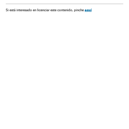
Ministério Público Federal
aquí
Si está interesado en licenciar este contenido, pinche