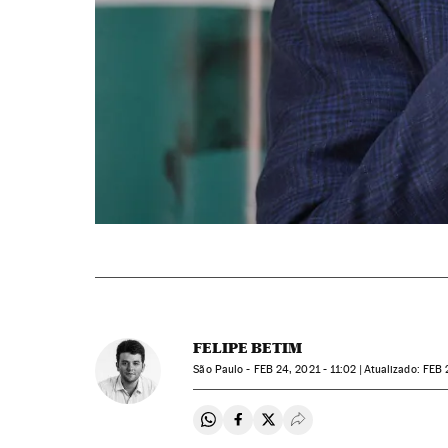
FELIPE BETIM
São Paulo -
FEB
24, 2021 - 11:02
atualizado:
FEB
2
Compartir en Whatsapp
Compartir en Facebook
Compartir en Twitter
Desplegar Redes Soci