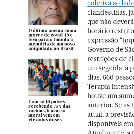
coletiva ao la
clandestinas, j
que não deverá
horário restrit
O último ancião Juma
morre de covid-19 e
expressão “toqu
leva para o túmulo a
memória de um povo
Governo de São
aniquilado no Brasil
restrições de c
em seguida, à 
dias, 660 pess
Terapia Intens
houve um aume
Com só 10 países
anterior. Se as
recebendo 75% das
vacinas, fracasso
atual, a previs
moral vem em
elevadas doses
disponíveis em 
Atualmente, a 