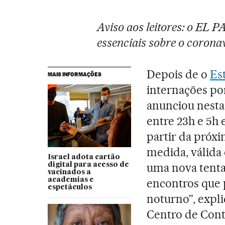
Aviso aos leitores: o EL 
essenciais sobre o coronav
Depois de o
Es
MAIS INFORMAÇÕES
internações p
anunciou nesta 
entre 23h e 5h 
partir da próxim
medida, válida 
Israel adota cartão
uma nova tenta
digital para acesso de
vacinados a
academias e
encontros que 
espetáculos
noturno”, expl
Centro de Cont