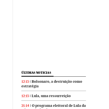
ÚLTIMAS NOTICIAS
Bolsonaro, a destruição como
12:15
estratégia
Lula, uma ressurreição
12:15
O programa eleitoral de Lula da
21:14