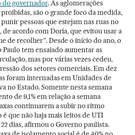
do do governador
. As aglomerações
á proibidas, são o grande foco da medida,
 punir pessoas que estejam nas ruas no
o, de acordo com Doria, que evitou usar a
e de recolher”. Desde o início do ano, o
 Paulo tem ensaiado aumentar as
irculação, mas por várias vezes cedeu,
pressão dos setores comerciais. Em dez
oas foram internadas em Unidades de
iva no Estado. Somente nesta semana
nto de 9,1% em relação a semana
 taxas continuarem a subir no ritmo
ão é que não haja mais leitos de UTI
22 dias, afirmou o Governo paulista.
taxa de isolamento social é de 40% no