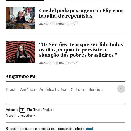
Cordel pede passagem na Flip com
batalha de repentistas
JOANA OLIVEIRA
| PARATY
“Os Sertões’ tem que ser lido todos
os dias, enquanto persistir a
situação dos pobres brasileiros ”
JOANA OLIVEIRA
| PARATY
ARQUIVADO EM
Brasil
América
América Latina
Cultura
Sertão
Música
Literatura
Artes plásticas
Pernambuco
Teatro
Adere a
Mais informações
aquí
Si está interesado en licenciar este contenido, pinche