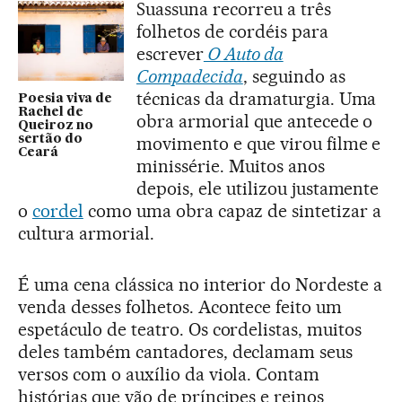
Suassuna recorreu a três
folhetos de cordéis para
escrever
O Auto da
Compadecida
, seguindo as
técnicas da dramaturgia. Uma
Poesia viva de
Rachel de
obra armorial que antecede o
Queiroz no
sertão do
movimento e que virou filme e
Ceará
minissérie. Muitos anos
depois, ele utilizou justamente
o
cordel
como uma obra capaz de sintetizar a
cultura armorial.
É uma cena clássica no interior do Nordeste a
venda desses folhetos. Acontece feito um
espetáculo de teatro. Os cordelistas, muitos
deles também cantadores, declamam seus
versos com o auxílio da viola. Contam
histórias que vão de príncipes e reinos