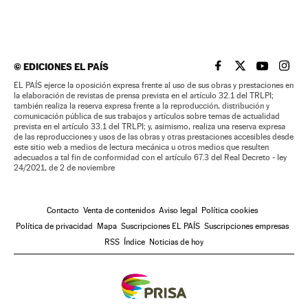
©
EDICIONES EL PAÍS
EL PAÍS BRASIL EN
EL PAÍS BRASI
EL PAÍS B
EL PA
EL PAÍS ejerce la oposición expresa frente al uso de sus obras y prestaciones en
la elaboración de revistas de prensa prevista en el artículo 32.1 del TRLPI;
también realiza la reserva expresa frente a la reproducción, distribución y
comunicación pública de sus trabajos y artículos sobre temas de actualidad
prevista en el artículo 33.1 del TRLPI; y, asimismo, realiza una reserva expresa
de las reproducciones y usos de las obras y otras prestaciones accesibles desde
este sitio web a medios de lectura mecánica u otros medios que resulten
adecuados a tal fin de conformidad con el artículo 67.3 del Real Decreto - ley
24/2021, de 2 de noviembre
Contacto
Venta de contenidos
Aviso legal
Política cookies
Política de privacidad
Mapa
Suscripciones EL PAÍS
Suscripciones empresas
RSS
Índice
Noticias de hoy