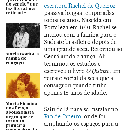
“jovem mulher
escritora Rachel de Queiroz
do sertão” que
faz literatura
passava longas temporadas
retirante
todos os anos. Nascida em
Fortaleza em 1910, Rachel se
mudou com a família para o
Sudeste brasileiro depois de
uma grande seca. Retornou ao
Maria Bonita, a
Ceará ainda criança. Ali
rainha do
terminou os estudos e
cangaço
escreveu o livro
O Quinze
, um
retrato social da seca que a
consagrou quando tinha
apenas 18 anos de idade.
Maria Firmina
Saiu de lá para se instalar no
dos Reis, a
abolicionista
Rio de Janeiro
, onde foi
negra que se
tornou a
ampliando os espaços para a
primeira