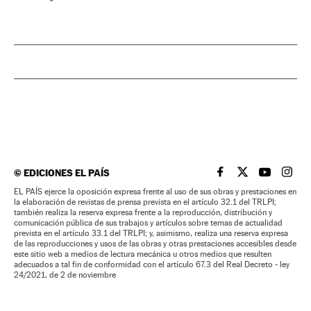
©
EDICIONES EL PAÍS
EL PAÍS BRASIL EN
EL PAÍS BRASI
EL PAÍS B
EL PA
EL PAÍS ejerce la oposición expresa frente al uso de sus obras y prestaciones en
la elaboración de revistas de prensa prevista en el artículo 32.1 del TRLPI;
también realiza la reserva expresa frente a la reproducción, distribución y
comunicación pública de sus trabajos y artículos sobre temas de actualidad
prevista en el artículo 33.1 del TRLPI; y, asimismo, realiza una reserva expresa
de las reproducciones y usos de las obras y otras prestaciones accesibles desde
este sitio web a medios de lectura mecánica u otros medios que resulten
adecuados a tal fin de conformidad con el artículo 67.3 del Real Decreto - ley
24/2021, de 2 de noviembre