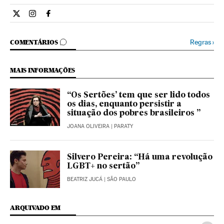
Cultura El País Brasil en Twitter
Cultura El País Brasil en Instagram
Cultura El País Brasil en Facebook
COMENTÁRIOS
Regras
›
COMENTÁRIOS
MAIS INFORMAÇÕES
“Os Sertões’ tem que ser lido todos
os dias, enquanto persistir a
situação dos pobres brasileiros ”
JOANA OLIVEIRA
| PARATY
Silvero Pereira: “Há uma revolução
LGBT+ no sertão”
BEATRIZ JUCÁ
| SÃO PAULO
ARQUIVADO EM