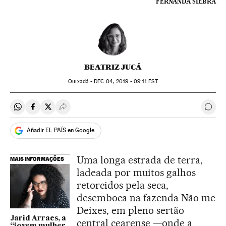
FERNANDA SIEBRA
BEATRIZ JUCÁ
Quixadá -
DEC
04, 2019 - 09:11
EST
Compartir en Whatsapp
Compartir en Facebook
Compartir en Twitter
Desplegar Redes Sociales
Come
Añadir EL PAÍS en Google
Uma longa estrada de terra,
MAIS INFORMAÇÕES
ladeada por muitos galhos
retorcidos pela seca,
desemboca na fazenda Não me
Deixes, em pleno sertão
Jarid Arraes, a
central cearense —onde a