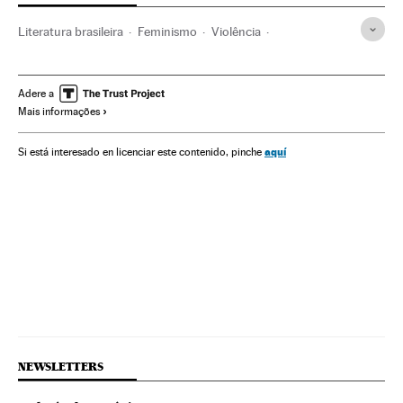
Literatura brasileira
Feminismo
Violência
Movimentos sociais
Brasil
Mulheres
América do Sul
América Latina
História
Literatura
América
Cultura
Adere a
Mais informações
Sociedade
aquí
Si está interesado en licenciar este contenido, pinche
NEWSLETTERS