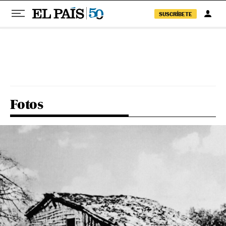
SUSCRÍBETE
Pular para o conteúdo
Fotos