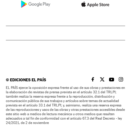
©
EDICIONES EL PAÍS
EL PAÍS BRASIL EN
EL PAÍS BRASI
EL PAÍS B
EL PA
EL PAÍS ejerce la oposición expresa frente al uso de sus obras y prestaciones en
la elaboración de revistas de prensa prevista en el artículo 32.1 del TRLPI;
también realiza la reserva expresa frente a la reproducción, distribución y
comunicación pública de sus trabajos y artículos sobre temas de actualidad
prevista en el artículo 33.1 del TRLPI; y, asimismo, realiza una reserva expresa
de las reproducciones y usos de las obras y otras prestaciones accesibles desde
este sitio web a medios de lectura mecánica u otros medios que resulten
adecuados a tal fin de conformidad con el artículo 67.3 del Real Decreto - ley
24/2021, de 2 de noviembre