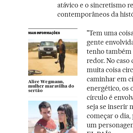
atávico e o sincretismo re
contemporâneos da histó
"Tem uma coisa
MAIS INFORMAÇÕES
gente envolvida
tenho também a
redor. No caso
muita coisa cir
caminhar em cír
Alice Wegmann,
energético, os
mulher maravilha do
sertão
círculo é envolv
seja se inserir
começar o dia, 
um personagem 