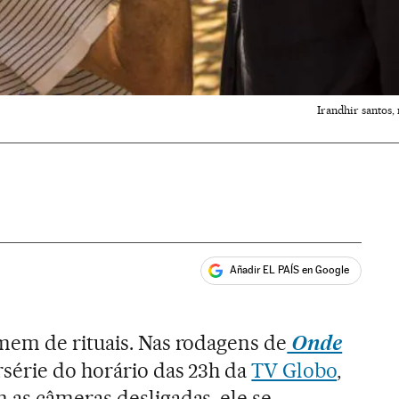
Irandhir santos,
Añadir EL PAÍS en Google
ales
mem de rituais. Nas rodagens de
Onde
série do horário das 23h da
TV Globo
,
as câmeras desligadas, ele se