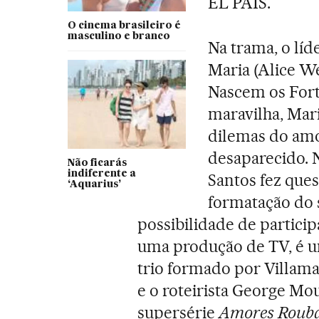
EL PAÍS.
O cinema brasileiro é
masculino e branco
Na trama, o lí
Maria (Alice W
Nascem os Fort
maravilha, Mari
dilemas do amo
desaparecido. 
Não ficarás
indiferente a
Santos fez ques
‘Aquarius’
formatação do 
possibilidade de partici
uma produção de TV, é u
trio formado por Villam
e o roteirista George Mo
supersérie
Amores Roub