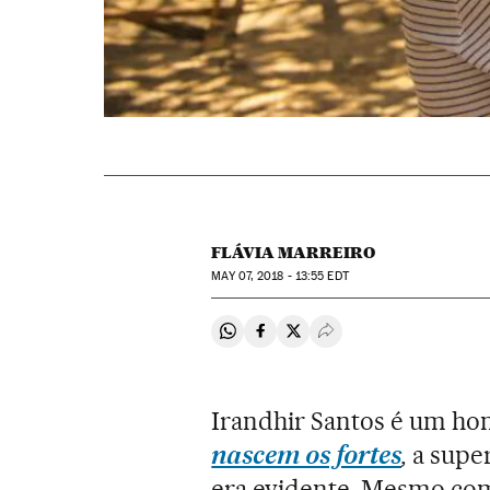
FLÁVIA MARREIRO
MAY
07, 2018 - 13:55
EDT
Compartir en Whatsapp
Compartir en Facebook
Compartir en Twitter
Desplegar Redes Soci
Irandhir Santos é um ho
nascem os fortes
,
a super
era evidente. Mesmo com 