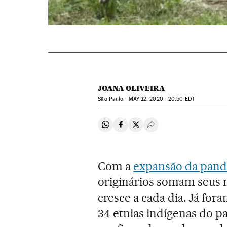
JOANA OLIVEIRA
São Paulo -
MAY
12, 2020 - 20:50
EDT
Compartir en Whatsapp
Compartir en Facebook
Compartir en Twitter
Desplegar Redes Soci
Com a
expansão da pande
originários somam seus m
cresce a cada dia. Já for
34 etnias indígenas do p