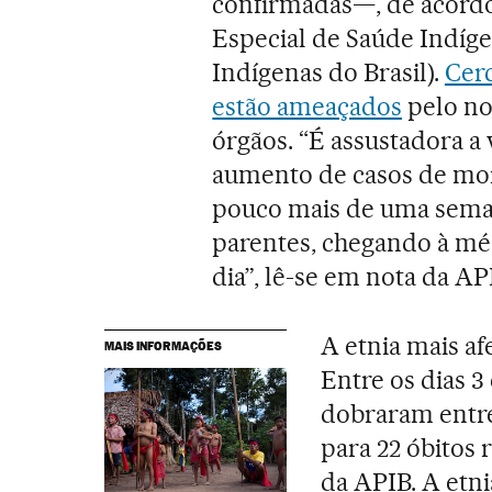
confirmadas—, de acordo
Especial de Saúde Indíge
Indígenas do Brasil).
Cerc
estão ameaçados
pelo no
órgãos. “É assustadora a
aumento de casos de mor
pouco mais de uma seman
parentes, chegando à mé
dia”, lê-se em nota da AP
A etnia mais a
MAIS INFORMAÇÕES
Entre os dias 3
dobraram entr
para 22 óbitos 
da APIB. A etni