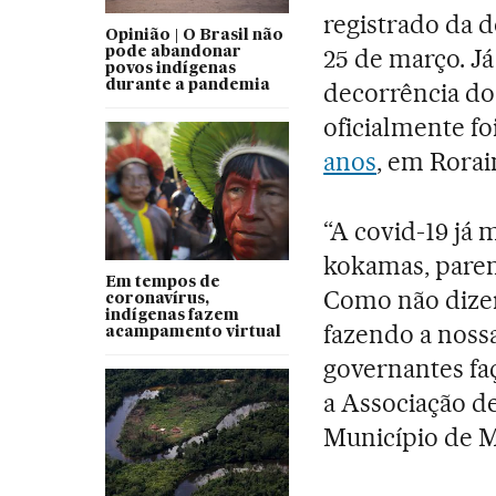
registrado da d
Opinião | O Brasil não
25 de março. J
pode abandonar
povos indígenas
durante a pandemia
decorrência do
oficialmente fo
anos
, em Roraim
“A covid-19 já 
kokamas, pare
Em tempos de
Como não dizer
coronavírus,
indígenas fazem
fazendo a noss
acampamento virtual
governantes fa
a Associação d
Município de 