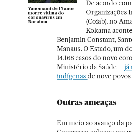
De acordo com
Yanomami de 15 anos
Organizações I
morre vítima do
coronavírus em
(Coiab), no Am
Roraima
Kokama acontec
Benjamin Constant, Santo
Manaus. O Estado, um d
14.168 casos do novo coro
Ministério da Saúde—
já
indígenas
de nove povos 
Outras ameaças
Em meio ao avanço da pa
Congresso colocou em vot