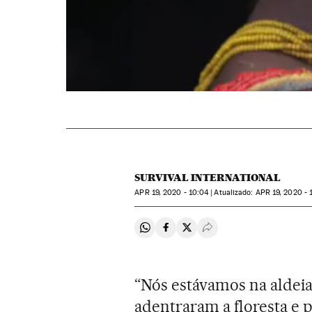
SURVIVAL INTERNATIONAL
APR
19, 2020 - 10:04
atualizado:
APR
19, 2020 - 
Compartir en Whatsapp
Compartir en Facebook
Compartir en Twitter
Desplegar Redes Soci
“Nós estávamos na aldei
adentraram a floresta e