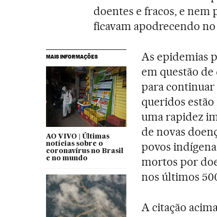
doentes e fracos, e nem
ficavam apodrecendo no 
As epidemias 
MAIS INFORMAÇÕES
em questão de 
para continuar 
queridos estã
uma rapidez im
de novas doenç
AO VIVO | Últimas
povos indígena
notícias sobre o
coronavírus no Brasil
e no mundo
mortos por doe
nos últimos 50
A citação acim