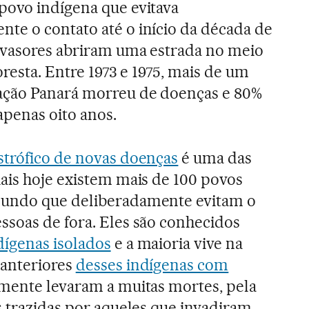
povo indígena que evitava
te o contato até o início da década de
nvasores abriram uma estrada no meio
loresta. Entre 1973 e 1975, mais de um
ação Panará morreu de doenças e 80%
penas oito anos.
strófico de novas doenças
é uma das
ais hoje existem mais de 100 povos
mundo que deliberadamente evitam o
ssoas de fora. Eles são conhecidos
dígenas isolados
e a maioria vive na
anteriores
desses indígenas com
mente levaram a muitas mortes, pela
s trazidas por aqueles que invadiram