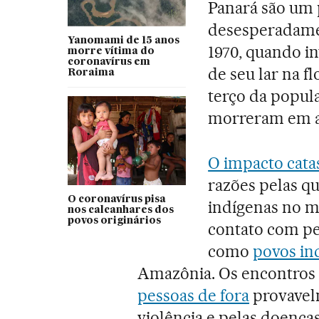
Panará são um 
desesperadamen
Yanomami de 15 anos
1970, quando i
morre vítima do
coronavírus em
de seu lar na f
Roraima
terço da popul
morreram em a
O impacto cata
razões pelas qu
O coronavírus pisa
indígenas no 
nos calcanhares dos
povos originários
contato com pe
como
povos in
Amazônia. Os encontros 
pessoas de fora
provavel
violência e pelas doença