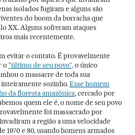
enas isolados fugiram e alguns são
iventes do boom da borracha que
ulo XX. Alguns sofreram ataques
utros mais recentemente.
m evitar o contato. É provavelmente
r o
“último de seu povo”,
o único
unhou o massacre de toda sua
 inteiramente sozinho.
Esse homem
cho da floresta amazônica
, cercado por
 sabemos quem ele é, o nome de seu povo
 provavelmente foi massacrado por
invadiram a região a uma velocidade
de 1970 e 80, usando homens armados