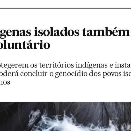
ígenas isolados também
oluntário
otegerem os territórios indígenas e ins
poderá concluir o genocídio dos povos i
nos