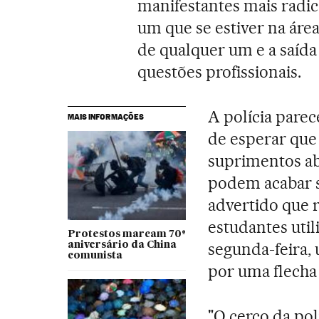
manifestantes mais radic
um que se estiver na ár
de qualquer um e a saíd
questões profissionais.
A polícia parec
MAIS INFORMAÇÕES
de esperar que 
suprimentos ab
podem acabar s
advertido que 
estudantes util
Protestos marcam 70º
segunda-feira, 
aniversário da China
comunista
por uma flecha
"O cerco da pol