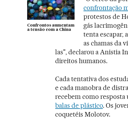
confrontação m
protestos de H
gás lacrimogên
Confrontos aumentam
a tensão com a China
tenta escapar,
as chamas da vi
las", declarou a Anistia 
direitos humanos.
Cada tentativa dos estud
e cada manobra de distr
recebem como resposta
balas de plástico
. Os jov
coquetéis Molotov.