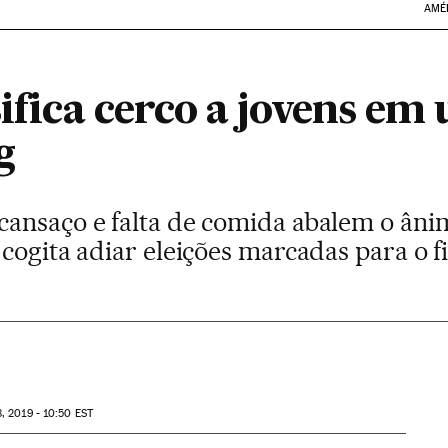
AMÉ
sifica cerco a jovens em
g
ansaço e falta de comida abalem o âni
 cogita adiar eleições marcadas para o 
, 2019 - 10:50
EST