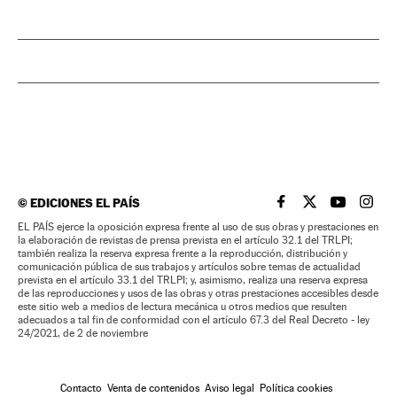
©
EDICIONES EL PAÍS
EL PAÍS BRASIL EN
EL PAÍS BRASI
EL PAÍS B
EL PA
EL PAÍS ejerce la oposición expresa frente al uso de sus obras y prestaciones en
la elaboración de revistas de prensa prevista en el artículo 32.1 del TRLPI;
también realiza la reserva expresa frente a la reproducción, distribución y
comunicación pública de sus trabajos y artículos sobre temas de actualidad
prevista en el artículo 33.1 del TRLPI; y, asimismo, realiza una reserva expresa
de las reproducciones y usos de las obras y otras prestaciones accesibles desde
este sitio web a medios de lectura mecánica u otros medios que resulten
adecuados a tal fin de conformidad con el artículo 67.3 del Real Decreto - ley
24/2021, de 2 de noviembre
Contacto
Venta de contenidos
Aviso legal
Política cookies