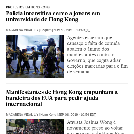
PROTESTOS EM HONG KONG
Polícia intensifica cerco a jovens em
universidade de Hong Kong
MACARENA VIDAL LIY
|
Pequim
|
NOV 18, 2019 - 10:49
EST
Agentes esperam que
cansaço e falta de comida
abalem o ânimo dos
manifestantes contra o
Governo, que cogita adiar
eleições marcadas para o fim
de semana
Manifestantes de Hong Kong empunham a
bandeira dos EUA para pedir ajuda
internacional
MACARENA VIDAL LIY
|
Hong Kong
|
SEP 08, 2019 - 10:54
EDT
Ativista Joshua Wong é
novamente preso ao voltar
ao aeroporto de Hong Kong