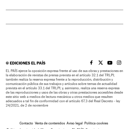
©
EDICIONES EL PAÍS
EL PAÍS BRASIL EN
EL PAÍS BRASI
EL PAÍS B
EL PA
EL PAÍS ejerce la oposición expresa frente al uso de sus obras y prestaciones en
la elaboración de revistas de prensa prevista en el artículo 32.1 del TRLPI;
también realiza la reserva expresa frente a la reproducción, distribución y
comunicación pública de sus trabajos y artículos sobre temas de actualidad
prevista en el artículo 33.1 del TRLPI; y, asimismo, realiza una reserva expresa
de las reproducciones y usos de las obras y otras prestaciones accesibles desde
este sitio web a medios de lectura mecánica u otros medios que resulten
adecuados a tal fin de conformidad con el artículo 67.3 del Real Decreto - ley
24/2021, de 2 de noviembre
Contacto
Venta de contenidos
Aviso legal
Política cookies