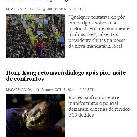
M. V. L.
/
V. P.
|
Hong Kong
|
JUL 01, 2017 - 21:25
EDT
"Qualquer tentativa de pôr
em perigo a soberania
nacional será absolutamente
inadmissível”, adverte o
presidente chinês na posse
da nova mandatária local
Hong Kong retomará diálogo após pior noite
de confrontos
MACARENA VIDAL LIY
|
Pequim
|
OCT 18, 2014 - 14:54
EDT
Piores confrontos entre
manifestantes e policial
deixaram dezenas de feridos
e 33 detidos