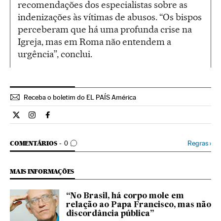
recomendações dos especialistas sobre as
indenizações às vítimas de abusos. “Os bispos
perceberam que há uma profunda crise na
Igreja, mas em Roma não entendem a
urgência”, conclui.
Receba o boletim do EL PAÍS América
Internacional El País Brasil en Twitter
Internacional El País Brasil en Instagram
Internacional El País Brasil en Facebook
COMENTÁRIOS
Regras
›
COMENTÁRIOS
0
MAIS INFORMAÇÕES
“No Brasil, há corpo mole em
relação ao Papa Francisco, mas não
discordância pública”