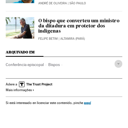
ANDRÉ DE OLIVEIRA
| SÃO PAULO
O bispo que converteu um ministro
da ditadura em protetor dos
indígenas
FELIPE BETIM
| ALTAMIRA (PARÁ)
ARQUIVADO EM
Conferência episcopal
Bispos
Administração eclesiástica
Cidade do Vaticano
Clero
Igreja católica
Europa Ocidental
Brasil
Cristianismo
Adere a
Mais informações
América do Sul
América Latina
Religião
Europa
América
aquí
Si está interesado en licenciar este contenido, pinche