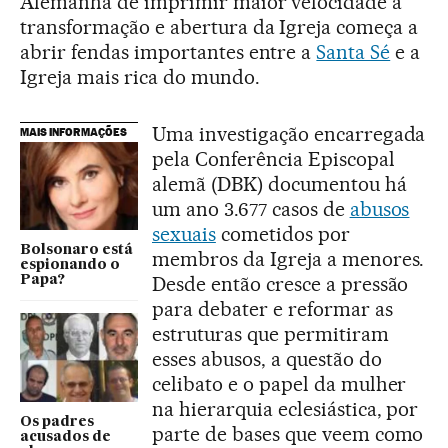
Alemanha de imprimir maior velocidade à
transformação e abertura da Igreja começa a
abrir fendas importantes entre a
Santa Sé
e a
Igreja mais rica do mundo.
Uma investigação encarregada
MAIS INFORMAÇÕES
pela Conferência Episcopal
alemã (DBK) documentou há
um ano 3.677 casos de
abusos
sexuais
cometidos por
Bolsonaro está
membros da Igreja a menores.
espionando o
Desde então cresce a pressão
Papa?
para debater e reformar as
estruturas que permitiram
esses abusos, a questão do
celibato e o papel da mulher
na hierarquia eclesiástica, por
Os padres
parte de bases que veem como
acusados de