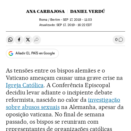
ANA CARBAJOSA
DANIEL VERDÚ
Roma / Berlim -
SEP
17, 2019 - 11:03
atualizado:
SEP
17, 2019 - 16:22
EDT
0
Compartir en Whatsapp
Compartir en Facebook
Compartir en Twitter
Desplegar Redes Sociales
Comen
Añadir EL PAÍS en Google
As tensões entre os bispos alemães e o
Vaticano ameaçam causar uma grave crise na
Igreja Católica
. A Conferência Episcopal
decidiu levar adiante o incipiente debate
reformista, nascido no calor da
investigação
sobre abusos sexuais
na Alemanha, apesar da
oposição vaticana. No final de semana
passado, os bispos se reuniram com
representantes de organizações católicas