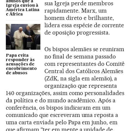
abusos que a
sua Igreja perde membros
Igreja enviou à
rapidamente. Marx, um
América Latina
e África
homem direto e brilhante,
lidera essa espécie de corrente
de oposição progressista.
Os bispos alemães se reuniram
no final de semana passado
Papa evita
responder às
com representantes do Comitê
acusações de
encobrimento
Central dos Católicos Alemães
de abusos
(ZdK, na sigla em alemão), a
organização que representa
140 organizações, assim como personalidades
da política e do mundo acadêmico. Após a
conferência, os bispos indicaram em um
comunicado que escreveram uma reposta a
uma carta enviada pelo Papa em junho, em
que afirmam “ter em mente a unidade de