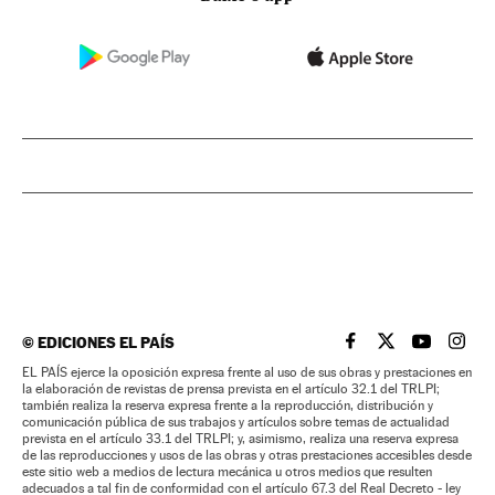
©
EDICIONES EL PAÍS
EL PAÍS BRASIL EN
EL PAÍS BRASI
EL PAÍS B
EL PA
EL PAÍS ejerce la oposición expresa frente al uso de sus obras y prestaciones en
la elaboración de revistas de prensa prevista en el artículo 32.1 del TRLPI;
también realiza la reserva expresa frente a la reproducción, distribución y
comunicación pública de sus trabajos y artículos sobre temas de actualidad
prevista en el artículo 33.1 del TRLPI; y, asimismo, realiza una reserva expresa
de las reproducciones y usos de las obras y otras prestaciones accesibles desde
este sitio web a medios de lectura mecánica u otros medios que resulten
adecuados a tal fin de conformidad con el artículo 67.3 del Real Decreto - ley