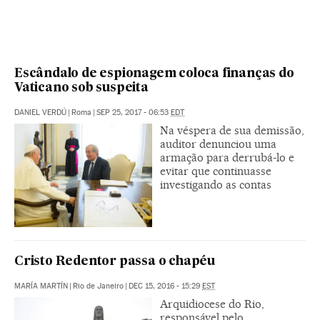
Escândalo de espionagem coloca finanças do
Vaticano sob suspeita
DANIEL VERDÚ
|
Roma
|
SEP 25, 2017 - 06:53
EDT
Na véspera de sua demissão,
auditor denunciou uma
armação para derrubá-lo e
evitar que continuasse
investigando as contas
Cristo Redentor passa o chapéu
MARÍA MARTÍN
|
Rio de Janeiro
|
DEC 15, 2016 - 15:29
EST
Arquidiocese do Rio,
responsável pelo