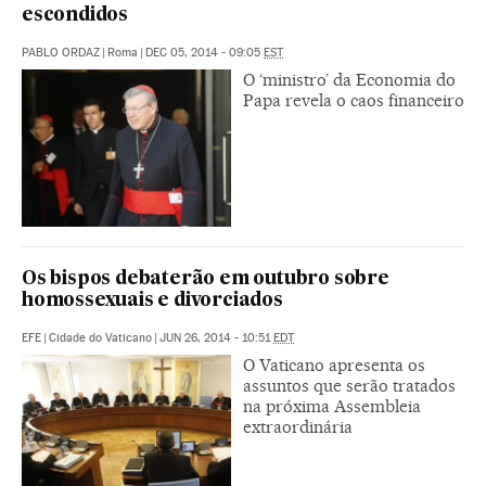
escondidos
PABLO ORDAZ
|
Roma
|
DEC 05, 2014 - 09:05
EST
O ‘ministro’ da Economia do
Papa revela o caos financeiro
Os bispos debaterão em outubro sobre
homossexuais e divorciados
EFE
|
Cidade do Vaticano
|
JUN 26, 2014 - 10:51
EDT
O Vaticano apresenta os
assuntos que serão tratados
na próxima Assembleia
extraordinária