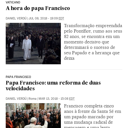
VATICANO
A hora do papa Francisco
DANIEL VERDÚ
|
JUL 08, 2018 - 19:09
EDT
Transformação empreendida
pelo Pontífice, rumo aos seus
82 anos, se encontra em um
momento decisivo que
determinará o sucesso de
seu Papado e a herança que
deixa
PAPA FRANCISCO
Papa Francisco: uma reforma de duas
velocidades
DANIEL VERDÚ
|
Roma
|
MAR 13, 2018 - 15:08
EDT
Francisco completa cinco
anos à frente da Santa Sé em
um papado marcado por
uma mudança radical de
mensagem e uma lenta