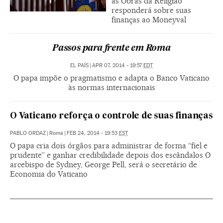
as Obras da Religião
responderá sobre suas
finanças ao Moneyval
Passos para frente em Roma
EL PAÍS
|
APR 07, 2014 - 19:57
EDT
O papa impõe o pragmatismo e adapta o Banco Vaticano
às normas internacionais
O Vaticano reforça o controle de suas finanças
PABLO ORDAZ
|
Roma
|
FEB 24, 2014 - 19:53
EST
O papa cria dois órgãos para administrar de forma “fiel e
prudente” e ganhar credibilidade depois dos escândalos O
arcebispo de Sydney, George Pell, será o secretário de
Economia do Vaticano