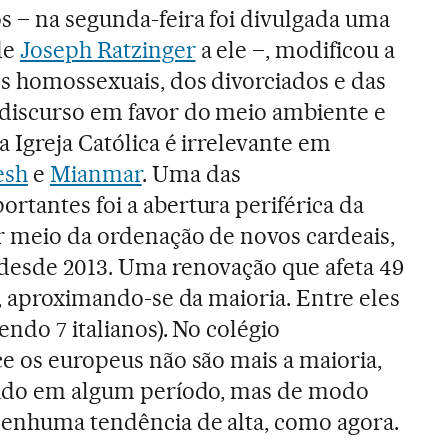
s – na segunda-feira foi divulgada uma
de
Joseph Ratzinger
a ele –, modificou a
s homossexuais, dos divorciados e das
discurso em favor do meio ambiente e
a Igreja Católica é irrelevante em
esh
e
Mianmar
. Uma das
rtantes foi a abertura periférica da
r meio da ordenação de novos cardeais,
 desde 2013. Uma renovação que afeta 49
s, aproximando-se da maioria. Entre eles
endo 7 italianos). No colégio
ce os europeus não são mais a maioria,
ecido em algum período, mas de modo
nenhuma tendência de alta, como agora.