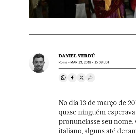
DANIEL VERDÚ
Roma -
MAR
13, 2018 - 15:08
EDT
Compartir en Whatsapp
Compartir en Facebook
Compartir en Twitter
Desplegar Redes Soci
No dia 13 de março de 20
quase ninguém esperava 
pronunciasse seu nome. 
italiano, alguns até der