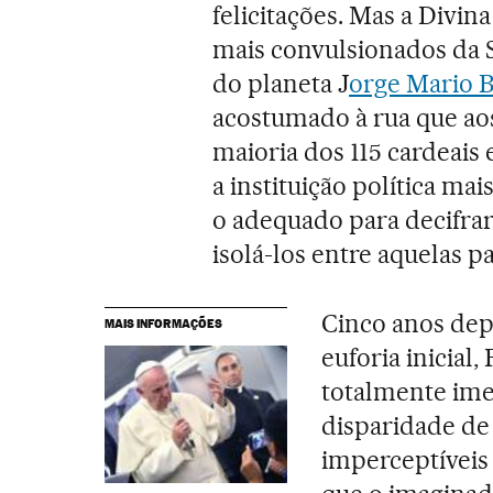
felicitações. Mas a Div
mais convulsionados da S
do planeta J
orge Mario B
acostumado à rua que ao
maioria dos 115 cardeais 
a instituição política m
o adequado para decifra
isolá-los entre aquelas p
Cinco anos depo
MAIS INFORMAÇÕES
euforia inicial,
totalmente ime
disparidade de
imperceptíveis