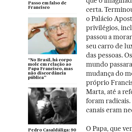
que o imaginad
Passo em falso de
certa. Terminou
Francisco
o Palácio Apos
privilégios, in
passou a morar
seu carro de lu
das pessoas. Os
“No Brasil, há corpo
mundo passaram
mole em relação ao
Papa Francisco, mas
mudança do mo
não discordância
pública”
próprio Franci
Marta, até a re
foram radicais
canais eram ne
O Papa, que ve
Pedro Casaldáliga: 90