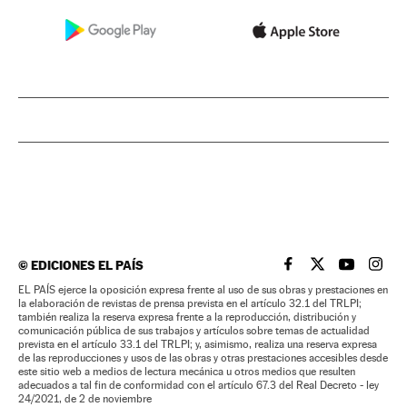
©
EDICIONES EL PAÍS
EL PAÍS BRASIL EN
EL PAÍS BRASI
EL PAÍS B
EL PA
EL PAÍS ejerce la oposición expresa frente al uso de sus obras y prestaciones en
la elaboración de revistas de prensa prevista en el artículo 32.1 del TRLPI;
también realiza la reserva expresa frente a la reproducción, distribución y
comunicación pública de sus trabajos y artículos sobre temas de actualidad
prevista en el artículo 33.1 del TRLPI; y, asimismo, realiza una reserva expresa
de las reproducciones y usos de las obras y otras prestaciones accesibles desde
este sitio web a medios de lectura mecánica u otros medios que resulten
adecuados a tal fin de conformidad con el artículo 67.3 del Real Decreto - ley
24/2021, de 2 de noviembre