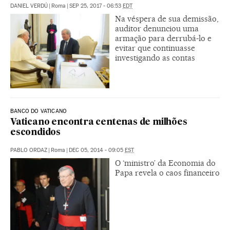
DANIEL VERDÚ
|
Roma
|
SEP 25, 2017 - 06:53
EDT
Na véspera de sua demissão,
auditor denunciou uma
armação para derrubá-lo e
evitar que continuasse
investigando as contas
BANCO DO VATICANO
Vaticano encontra centenas de milhões
escondidos
PABLO ORDAZ
|
Roma
|
DEC 05, 2014 - 09:05
EST
O ‘ministro’ da Economia do
Papa revela o caos financeiro