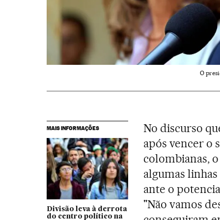
O presi
No discurso qu
MAIS INFORMAÇÕES
após vencer o 
colombianas, 
algumas linhas
ante o potencia
"Não vamos des
Divisão leva à derrota
conseguiram em
do centro político na