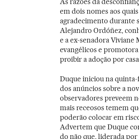
As razões da desconfian
em dois nomes aos quais
agradecimento durante se
Alejandro Ordóñez, conhe
e a ex-senadora Viviane 
evangélicos e promotora
proibir a adoção por cas
Duque iniciou na quinta-
dos anúncios sobre a nov
observadores preveem n
mais receosos temem que
poderão colocar em risco 
Advertem que Duque con
do não que, liderada por