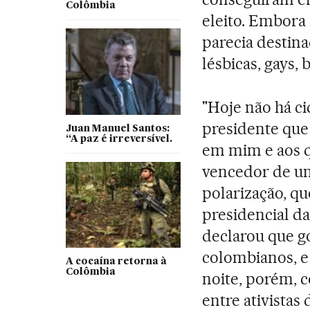
Colômbia
eleito. Embor
parecia destin
lésbicas, gays, 
"Hoje não há ci
presidente qu
Juan Manuel Santos:
“A paz é irreversível.
em mim e aos q
vencedor de u
polarização, qu
presidencial d
declarou que g
colombianos, e
A cocaína retorna à
Colômbia
noite, porém, c
entre ativistas