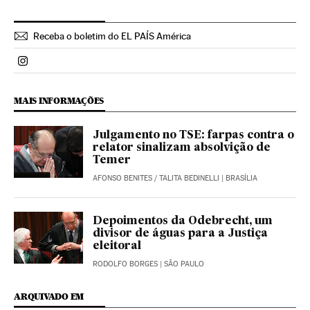
Receba o boletim do EL PAÍS América
Politica El País Brasil en Instagram
MAIS INFORMAÇÕES
Julgamento no TSE: farpas contra o
relator sinalizam absolvição de
Temer
AFONSO BENITES
/
TALITA BEDINELLI
| BRASÍLIA
Depoimentos da Odebrecht, um
divisor de águas para a Justiça
eleitoral
RODOLFO BORGES
| SÃO PAULO
ARQUIVADO EM