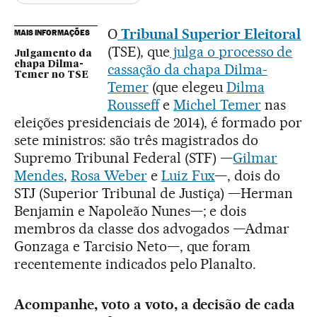
O
Tribunal Superior Eleitoral
MAIS INFORMAÇÕES
(TSE), que
julga o processo de
Julgamento da
chapa Dilma-
cassação da chapa Dilma-
Temer no TSE
Temer
(que elegeu
Dilma
Rousseff
e
Michel Temer
nas
eleições presidenciais de 2014), é formado por
sete ministros: são três magistrados do
Supremo Tribunal Federal (STF) —
Gilmar
Mendes
,
Rosa Weber
e
Luiz Fux
—, dois do
STJ (Superior Tribunal de Justiça) —Herman
Benjamin e Napoleão Nunes—; e dois
membros da classe dos advogados —Admar
Gonzaga e Tarcisio Neto—, que foram
recentemente indicados pelo Planalto.
Acompanhe, voto a voto, a decisão de cada