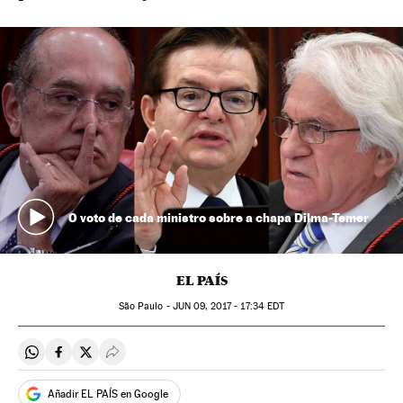
O voto de cada ministro sobre a chapa Dilma-Temer
EL PAÍS
São Paulo -
JUN
09, 2017 - 17:34
EDT
Compartir en Whatsapp
Compartir en Facebook
Compartir en Twitter
Desplegar Redes Sociales
Añadir EL PAÍS en Google