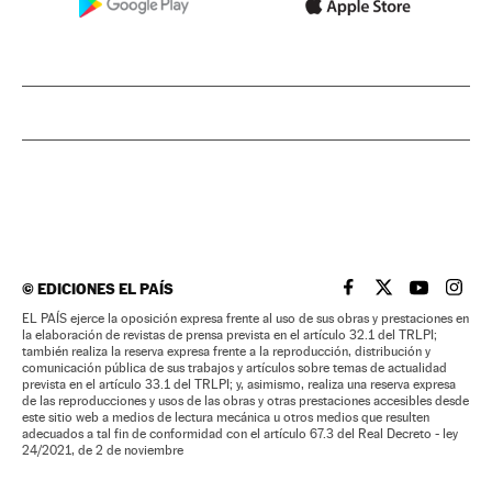
©
EDICIONES EL PAÍS
EL PAÍS BRASIL EN
EL PAÍS BRASI
EL PAÍS B
EL PA
EL PAÍS ejerce la oposición expresa frente al uso de sus obras y prestaciones en
la elaboración de revistas de prensa prevista en el artículo 32.1 del TRLPI;
también realiza la reserva expresa frente a la reproducción, distribución y
comunicación pública de sus trabajos y artículos sobre temas de actualidad
prevista en el artículo 33.1 del TRLPI; y, asimismo, realiza una reserva expresa
de las reproducciones y usos de las obras y otras prestaciones accesibles desde
este sitio web a medios de lectura mecánica u otros medios que resulten
adecuados a tal fin de conformidad con el artículo 67.3 del Real Decreto - ley
24/2021, de 2 de noviembre