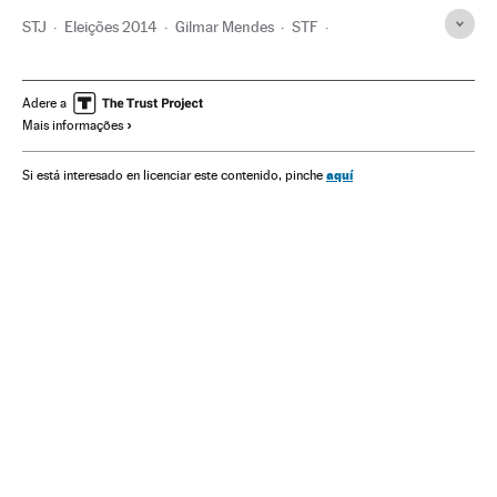
STJ
Eleições 2014
Gilmar Mendes
STF
Impeachment Michel Temer
TSE
Luiz Fux
Rosa Weber
Crises políticas
Dilma Rousseff
Adere a
Mais informações
Justiça Eleitoral
Partido dos Trabalhadores
Michel Temer
Justiça Federal
Presidente Brasil
aquí
Si está interesado en licenciar este contenido, pinche
Presidência Brasil
Eleições presidenciais
Poder judicial
Governo Brasil
Brasil
Partidos políticos
Governo
Eleições
Julgamentos
Administração pública