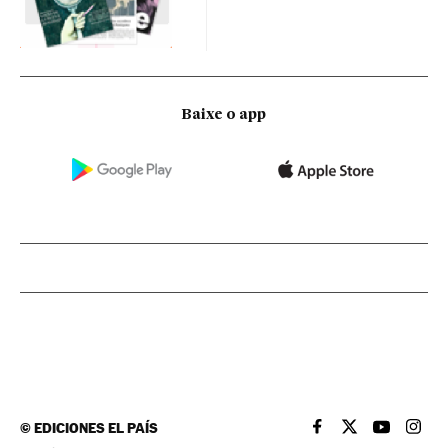
Baixe o app
©
EDICIONES EL PAÍS
EL PAÍS BRASIL EN
EL PAÍS BRASI
EL PAÍS B
EL PA