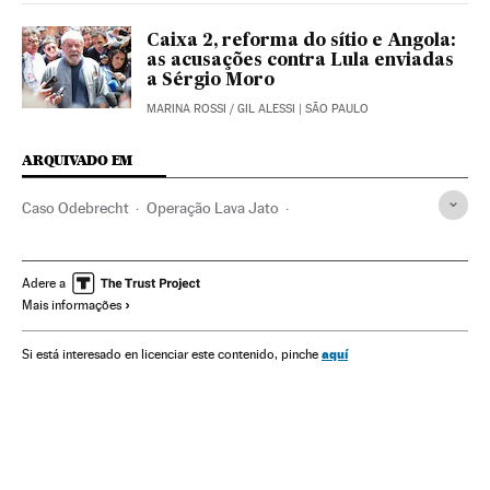
Caixa 2, reforma do sítio e Angola:
as acusações contra Lula enviadas
a Sérgio Moro
MARINA ROSSI
/
GIL ALESSI
| SÃO PAULO
ARQUIVADO EM
Caso Odebrecht
Operação Lava Jato
Marcelo Odebrecht
Sergio Moro
Eduardo Cunha
Luiz Inácio Lula da Silva
Partido dos Trabalhadores
Adere a
Mais informações
Odebrecht
Investigação policial
Caso Petrobras
Michel Temer
Polícia Federal
Escândalos políticos
aquí
Si está interesado en licenciar este contenido, pinche
Petrobras
Lavagem dinheiro
Presidente Brasil
Financiamento partidos
Caixa dois
Corrupção política
Delitos fiscais
Corrupção
Força segurança