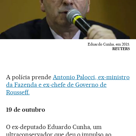
Eduardo Cunha, em 2015.
REUTERS
A polícia prende
Antonio Palocci, ex-ministro
da Fazenda e ex-chefe de Governo de
Rousseff.
19 de outubro
O ex-deputado Eduardo Cunha, um
ultraconservador que deu o impulso ao