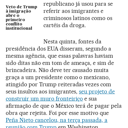
republicano já usou para se
Veto de Trump
referir aos imigrantes e
à imigração
abre o
criminosos latinos como os
primeiro
cartéis da droga.
conflito
institucional
Nesta quinta, fontes da
presidência dos EUA disseram, segundo a
mesma agência, que essas palavras haviam
sido ditas não em tom de ameaça, e sim de
brincadeira. Não deve ter causado muita
graça a um presidente como o mexicano,
atingido por Trump reiteradas vezes com
seus insultos aos imigrantes,
seu projeto de
construir um muro fronteiriço
e sua
afirmação de que o México terá de pagar pela
obra que rejeita. Foi por esse motivo que
Peña Nieto cancelou, na terça passada, a
reunião com Trump
em Washington