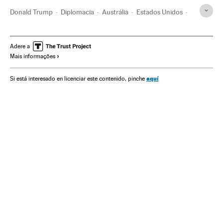
Donald Trump
Diplomacia
Austrália
Estados Unidos
México
Oceania
América do Norte
Relações internacionais
América Latina
América
Adere a
Mais informações
Relações exteriores
aquí
Si está interesado en licenciar este contenido, pinche