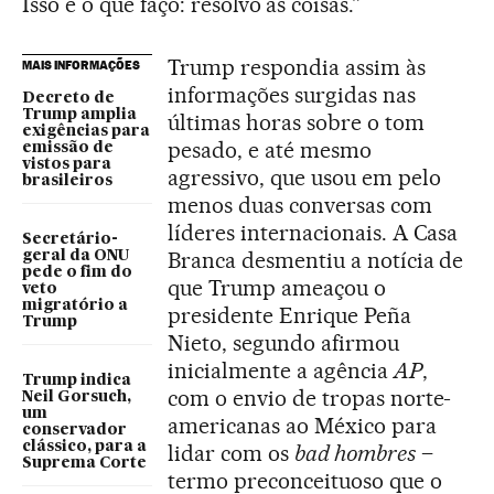
Isso é o que faço: resolvo as coisas.”
Trump respondia assim às
MAIS INFORMAÇÕES
informações surgidas nas
Decreto de
Trump amplia
últimas horas sobre o tom
exigências para
pesado, e até mesmo
emissão de
vistos para
agressivo, que usou em pelo
brasileiros
menos duas conversas com
líderes internacionais. A Casa
Secretário-
Branca desmentiu a notícia de
geral da ONU
pede o fim do
que Trump ameaçou o
veto
migratório a
presidente Enrique Peña
Trump
Nieto, segundo afirmou
inicialmente a agência
AP
,
Trump indica
com o envio de tropas norte-
Neil Gorsuch,
um
americanas ao México para
conservador
clássico, para a
lidar com os
bad hombres
–
Suprema Corte
termo preconceituoso que o