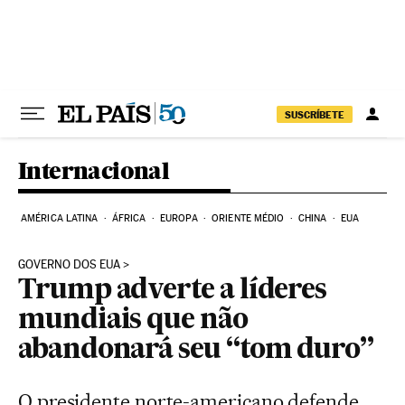
Pular para o conteúdo
SUSCRÍBETE
Internacional
AMÉRICA LATINA
ÁFRICA
EUROPA
ORIENTE MÉDIO
CHINA
EUA
GOVERNO DOS EUA
Trump adverte a líderes
mundiais que não
abandonará seu “tom duro”
O presidente norte-americano defende