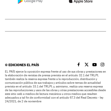
©
EDICIONES EL PAÍS
EL PAÍS BRASIL EN
EL PAÍS BRASI
EL PAÍS B
EL PA
EL PAÍS ejerce la oposición expresa frente al uso de sus obras y prestaciones en
la elaboración de revistas de prensa prevista en el artículo 32.1 del TRLPI;
también realiza la reserva expresa frente a la reproducción, distribución y
comunicación pública de sus trabajos y artículos sobre temas de actualidad
prevista en el artículo 33.1 del TRLPI; y, asimismo, realiza una reserva expresa
de las reproducciones y usos de las obras y otras prestaciones accesibles desde
este sitio web a medios de lectura mecánica u otros medios que resulten
adecuados a tal fin de conformidad con el artículo 67.3 del Real Decreto - ley
24/2021, de 2 de noviembre