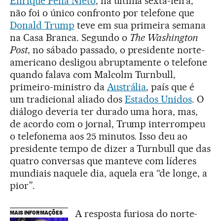
Enrique Peña Nieto
, na última sexta-feira,
não foi o único confronto por telefone que
Donald Trump
teve em sua primeira semana
na Casa Branca. Segundo o
The Washington
Post
, no sábado passado, o presidente norte-
americano desligou abruptamente o telefone
quando falava com Malcolm Turnbull,
primeiro-ministro da
Austrália
, país que é
um tradicional aliado dos
Estados Unidos
. O
diálogo deveria ter durado uma hora, mas,
de acordo com o jornal, Trump interrompeu
o telefonema aos 25 minutos. Isso deu ao
presidente tempo de dizer a Turnbull que das
quatro conversas que manteve com líderes
mundiais naquele dia, aquela era “de longe, a
pior”.
A resposta furiosa do norte-
MAIS INFORMAÇÕES