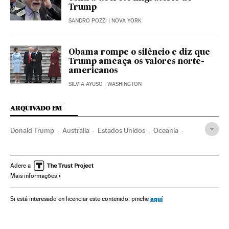
Trump
SANDRO POZZI
| NOVA YORK
Obama rompe o silêncio e diz que
Trump ameaça os valores norte-
americanos
SILVIA AYUSO
| WASHINGTON
ARQUIVADO EM
Donald Trump
Austrália
Estados Unidos
Oceania
América do Norte
América
Malcolm Turnbull
Adere a
Mais informações
aquí
Si está interesado en licenciar este contenido, pinche