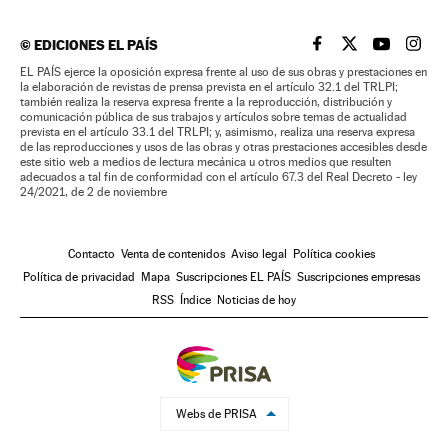
©
EDICIONES EL PAÍS
EL PAÍS BRASIL EN
EL PAÍS BRASI
EL PAÍS B
EL PA
EL PAÍS ejerce la oposición expresa frente al uso de sus obras y prestaciones en
la elaboración de revistas de prensa prevista en el artículo 32.1 del TRLPI;
también realiza la reserva expresa frente a la reproducción, distribución y
comunicación pública de sus trabajos y artículos sobre temas de actualidad
prevista en el artículo 33.1 del TRLPI; y, asimismo, realiza una reserva expresa
de las reproducciones y usos de las obras y otras prestaciones accesibles desde
este sitio web a medios de lectura mecánica u otros medios que resulten
adecuados a tal fin de conformidad con el artículo 67.3 del Real Decreto - ley
24/2021, de 2 de noviembre
Contacto
Venta de contenidos
Aviso legal
Política cookies
Política de privacidad
Mapa
Suscripciones EL PAÍS
Suscripciones empresas
RSS
Índice
Noticias de hoy
Webs de PRISA