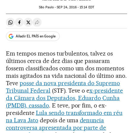
São Paulo -
SEP
24, 2016 - 15:14
EDT
Compartir en Whatsapp
Compartir en Facebook
Compartir en Twitter
Desplegar Redes Sociales
Añadir EL PAÍS en Google
Em tempos menos turbulentos, talvez os
últimos cerca de dez dias que passaram
fossem classificados como um dos momentos
mais agitados na vida nacional do último ano.
Teve
posse da nova presidenta do Supremo
Tribunal Federal
(STF). Teve o e
x-presidente
da Câmara dos Deputados, Eduardo Cunha
(PMDB), cassado
. E teve, por fim, o ex-
presidente
Lula sendo transformado em réu
na Lava Jato
depois de uma
denuncia
controversa apresentada por parte de