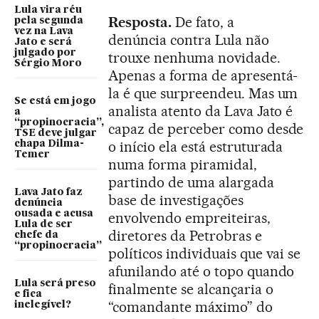
Lula vira réu
Resposta.
De fato, a
pela segunda
vez na Lava
denúncia contra Lula não
Jato e será
julgado por
trouxe nenhuma novidade.
Sérgio Moro
Apenas a forma de apresentá-
la é que surpreendeu. Mas um
Se está em jogo
analista atento da Lava Jato é
a
“propinocracia”,
capaz de perceber como desde
TSE deve julgar
o início ela está estruturada
chapa Dilma-
Temer
numa forma piramidal,
partindo de uma alargada
Lava Jato faz
base de investigações
denúncia
ousada e acusa
envolvendo empreiteiras,
Lula de ser
diretores da Petrobras e
chefe da
“propinocracia”
políticos individuais que vai se
afunilando até o topo quando
Lula será preso
finalmente se alcançaria o
e fica
“comandante máximo” do
inelegível?