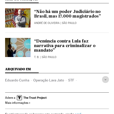
“Não há um poder Judiciário no
Brasil, mas 17.000 magistrados”
ANDRÉ DE OLIVEIRA
| SÃO PAULO
“Denúncia contra Lula faz
narrativa para criminalizar o
mandato”
T. B.
| SÃO PAULO
ARQUIVADO EM
Eduardo Cunha
Operação Lava Jato
STF
Sergio Moro
Luiz Inácio Lula da Silva
Partido dos Trabalhadores
Caso Petrobras
Adere a
Mais informações
Investigação policial
Polícia Federal
Petrobras
Financiamento ilegal
Subornos