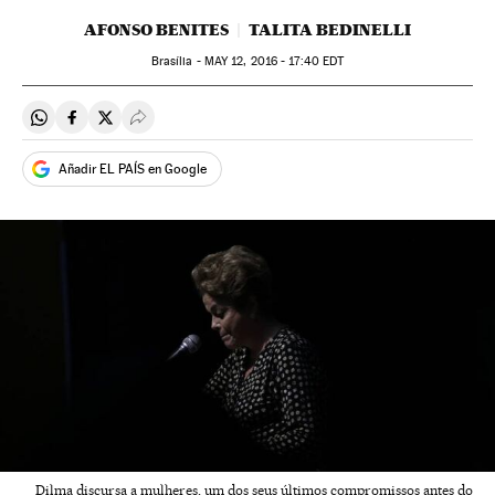
AFONSO BENITES
TALITA BEDINELLI
Brasília -
MAY
12, 2016 - 17:40
EDT
Compartir en Whatsapp
Compartir en Facebook
Compartir en Twitter
Desplegar Redes Sociales
Añadir EL PAÍS en Google
Dilma discursa a mulheres, um dos seus últimos compromissos antes do