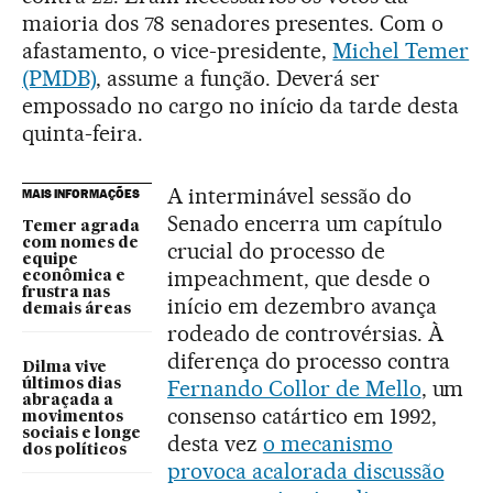
maioria dos 78 senadores presentes. Com o
afastamento, o vice-presidente,
Michel Temer
(PMDB)
, assume a função. Deverá ser
empossado no cargo no início da tarde desta
quinta-feira.
A interminável sessão do
MAIS INFORMAÇÕES
Senado encerra um capítulo
Temer agrada
com nomes de
crucial do processo de
equipe
impeachment, que desde o
econômica e
frustra nas
início em dezembro avança
demais áreas
rodeado de controvérsias. À
diferença do processo contra
Dilma vive
Fernando Collor de Mello
, um
últimos dias
abraçada a
consenso catártico em 1992,
movimentos
sociais e longe
desta vez
o mecanismo
dos políticos
provoca acalorada discussão