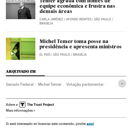
Temer agrada com nomes de
equipe econômica e frustra nas
demais áreas
CARLA JIMÉNEZ
/
AFONSO BENITES
| SÃO PAULO /
BRASÍLIA
Michel Temer toma posse na
presidência e apresenta ministros
EL PAÍS
| SÃO PAULO / BRASÍLIA
ARQUIVADO EM
Senado Federal
Michel Temer
Votação parlamentar
Políticos
Partido dos Trabalhadores
Crises políticas
Câmara Deputados
Impeachment
Dilma Rousseff
Adere a
Mais informações
Vice-presidente Brasil
Destituições políticas
Presidente Brasil
Presidência Brasil
Atividade legislativa
aquí
Si está interesado en licenciar este contenido, pinche