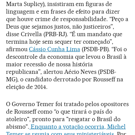
Marta Suplicy), insistiram em figuras de
linguagem e em frases de efeito para dizer
que houve crime de responsabilidade. “Peço a
Deus que sejamos justos, não justiceiros”,
disse Crivella (PRB-RJ). “É um mandato que
termina hoje sem sequer ter começado”,
afirmou
Cássio Cunha Lima
(PSDB-PB). “Foi o
descontrole da economia que levou o Brasil à
maior recessão de nossa história
republicana”, alertou Aécio Neves (PSDB-
MG), o candidato derrotado por Rousseff na
eleição de 2014.
O Governo Temer foi tratado pelos opositores
de Rousseff como “o que tirará o país do
atoleiro", pronto para "resgatar o Brasil do
abismo".
Enquanto a votação ocorria, Michel
Temer se reunia com seus ministeriáveis
. Por