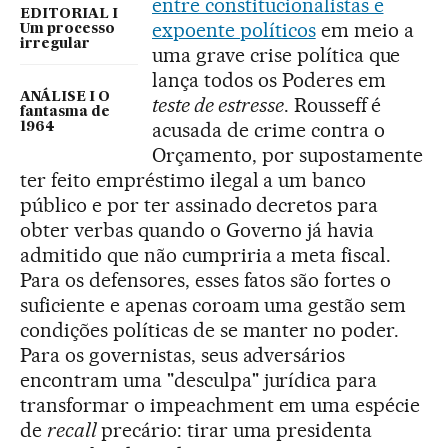
entre constitucionalistas e
EDITORIAL I
expoente políticos
em meio a
Um processo
irregular
uma grave crise política que
lança todos os Poderes em
ANÁLISE I O
teste de estresse
. Rousseff é
fantasma de
acusada de crime contra o
1964
Orçamento, por supostamente
ter feito empréstimo ilegal a um banco
público e por ter assinado decretos para
obter verbas quando o Governo já havia
admitido que não cumpriria a meta fiscal.
Para os defensores, esses fatos são fortes o
suficiente e apenas coroam uma gestão sem
condições políticas de se manter no poder.
Para os governistas, seus adversários
encontram uma "desculpa" jurídica para
transformar o impeachment em uma espécie
de
recall
precário: tirar uma presidenta