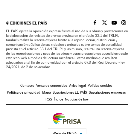
©
EDICIONES EL PAÍS
EL PAÍS BRASIL EN
EL PAÍS BRASI
EL PAÍS B
EL PA
EL PAÍS ejerce la oposición expresa frente al uso de sus obras y prestaciones en
la elaboración de revistas de prensa prevista en el artículo 32.1 del TRLPI;
también realiza la reserva expresa frente a la reproducción, distribución y
comunicación pública de sus trabajos y artículos sobre temas de actualidad
prevista en el artículo 33.1 del TRLPI; y, asimismo, realiza una reserva expresa
de las reproducciones y usos de las obras y otras prestaciones accesibles desde
este sitio web a medios de lectura mecánica u otros medios que resulten
adecuados a tal fin de conformidad con el artículo 67.3 del Real Decreto - ley
24/2021, de 2 de noviembre
Contacto
Venta de contenidos
Aviso legal
Política cookies
Política de privacidad
Mapa
Suscripciones EL PAÍS
Suscripciones empresas
RSS
Índice
Noticias de hoy
Webs de PRISA