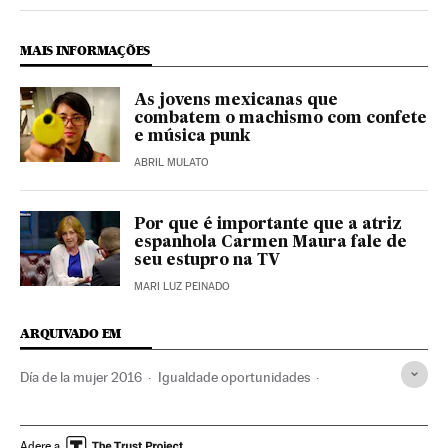
Internacional El País Brasil en Twitter
Internacional El País Brasil en Instagram
Internacional El País Brasil en Facebook
MAIS INFORMAÇÕES
As jovens mexicanas que
combatem o machismo com confete
e música punk
ABRIL MULATO
Por que é importante que a atriz
espanhola Carmen Maura fale de
seu estupro na TV
MARI LUZ PEINADO
ARQUIVADO EM
Día de la mujer 2016
Igualdade oportunidades
Argentina
Equador
Feminicídios
Emprego feminino
Violência masculina
Facebook
Dias mundiais
Adere a