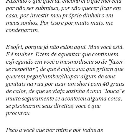
Fazendo o que queria, encontrei o que merecia
por não ser submissa, por não querer ficar em
casa, por investir meu próprio dinheiro em
meus sonhos. Por isso e por muito mais, me
condenaram.
E sofri, porque já não estou aqui. Mas você está.
E é mulher. E tem de aguentar que continuem
esfregando em você o mesmo discurso de
“
fazer-
se respeitar
”
, de que é culpa sua que gritem que
querem pegar/lamber/chupar algum de seus
genitais na rua por usar um short com 40 graus
de calor, de que se viaja sozinha é uma
“
louca
”
e
muito seguramente se aconteceu alguma coisa,
se pisotearam seus direitos, você é que
procurou.
Peço a você que por mim e por todas as