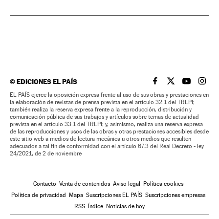
©
EDICIONES EL PAÍS
EL PAÍS BRASIL EN
EL PAÍS BRASI
EL PAÍS B
EL PA
EL PAÍS ejerce la oposición expresa frente al uso de sus obras y prestaciones en
la elaboración de revistas de prensa prevista en el artículo 32.1 del TRLPI;
también realiza la reserva expresa frente a la reproducción, distribución y
comunicación pública de sus trabajos y artículos sobre temas de actualidad
prevista en el artículo 33.1 del TRLPI; y, asimismo, realiza una reserva expresa
de las reproducciones y usos de las obras y otras prestaciones accesibles desde
este sitio web a medios de lectura mecánica u otros medios que resulten
adecuados a tal fin de conformidad con el artículo 67.3 del Real Decreto - ley
24/2021, de 2 de noviembre
Contacto
Venta de contenidos
Aviso legal
Política cookies
Política de privacidad
Mapa
Suscripciones EL PAÍS
Suscripciones empresas
RSS
Índice
Noticias de hoy