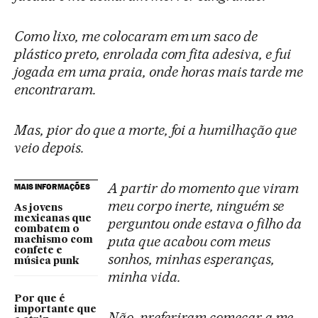
Como lixo, me colocaram em um saco de
plástico preto, enrolada com fita adesiva, e fui
jogada em uma praia, onde horas mais tarde me
encontraram.
Mas, pior do que a morte, foi a humilhação que
veio depois.
A partir do momento que viram
MAIS INFORMAÇÕES
meu corpo inerte, ninguém se
As jovens
mexicanas que
perguntou onde estava o filho da
combatem o
puta que acabou com meus
machismo com
confete e
sonhos, minhas esperanças,
música punk
minha vida.
Por que é
importante que
Não, preferiram começar a me