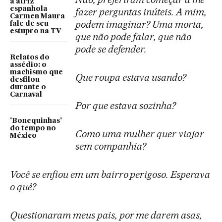
a atriz
espanhola
fazer perguntas inúteis. A mim,
Carmen Maura
podem imaginar? Uma morta,
fale de seu
estupro na TV
que não pode falar, que não
pode se defender.
Relatos do
assédio: o
machismo que
Que roupa estava usando?
desfilou
durante o
Carnaval
Por que estava sozinha?
'Bonequinhas'
do tempo no
Como uma mulher quer viajar
México
sem companhia?
Você se enfiou em um bairro perigoso. Esperava
o quê?
Questionaram meus pais, por me darem asas,