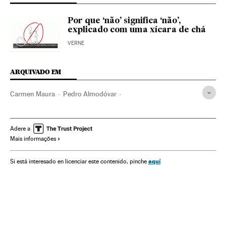
Por que ‘não’ significa ‘não’,
explicado com uma xícara de chá
VERNE
ARQUIVADO EM
Carmen Maura
Pedro Almodóvar
Maus-tratos mulheres
Estupro
Feminismo
Violência masculina
Maus-tratos
Agressões sexuais
Adere a
Mais informações
Violência gênero
Machismo
Crimes sexuais
Sexismo
Direitos mulher
Violência
Mulheres
Relações gênero
aquí
Si está interesado en licenciar este contenido, pinche
Cinema
Delitos
Preconceitos
Cultura
Meios comunicação
Problemas sociais
Justiça
Violencia sexual
Verne
Ocio y Cultura