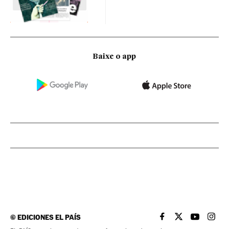
Baixe o app
©
EDICIONES EL PAÍS
EL PAÍS BRASIL EN
EL PAÍS BRASI
EL PAÍS B
EL PA