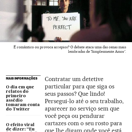
É romântico ou provoca arrepios? O debate ataca uma das cenas mais
lembradas de 'Simplesmente Amor'.
Contratar um detetive
MAIS INFORMAÇÕES
particular para que siga os
O dia em que
relatos do
seus passos? Que lindo!
primeiro
Persegui-lo até o seu trabalho,
assédio
tomaram conta
aparecer no serviço sem que
do Twitter
você peça ou pendurar
cartazes com o seu rosto para
O efeito viral
que lhe digam onde você está
de dizer: “Eu