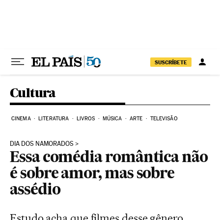
Pular para o conteúdo
SUSCRÍBETE
Cultura
CINEMA
LITERATURA
LIVROS
MÚSICA
ARTE
TELEVISÃO
DIA DOS NAMORADOS
Essa comédia romântica não
é sobre amor, mas sobre
assédio
Estudo acha que filmes desse gênero