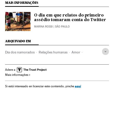
MAIS INFORMAÇÕES
O dia em que relatos do primeiro
assédio tomaram conta do Twitter
MARINA ROSSI
| SÃO PAULO
ARQUIVADO EM
Dia dos namorados
Relações humanas
Amor
Assédio sexual
Hollywood
Sociologia
Emoções
Feminismo
Machismo
Direitos mulher
Adere a
Mais informações
Ciências sociais
Sexismo
Sexo
Indústria Cinematográfica
Movimentos sociais
aquí
Si está interesado en licenciar este contenido, pinche
Relações gênero
Cinema
Mulheres
Sexualidade
Bem-estar
Preconceitos
Delitos
Estilo vida
Problemas sociais
Sociedade