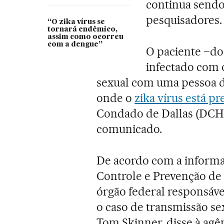
continua sendo
pesquisadores.
“O zika vírus se
tornará endêmico,
assim como ocorreu
com a dengue”
O paciente –do 
infectado com 
sexual com uma pessoa d
onde o
zika vírus está pr
Condado de Dallas (DCHH
comunicado.
De acordo com a informaç
Controle e Prevenção de 
órgão federal responsáve
o caso de transmissão se
Tom Skinner, disse à agê