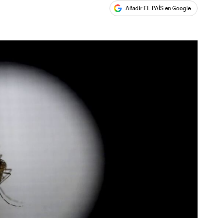
Añadir EL PAÍS en Google
ales