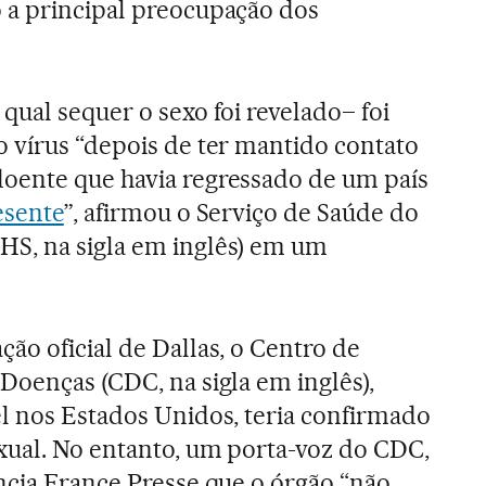
 a principal preocupação dos
qual sequer o sexo foi revelado– foi
o vírus “depois de ter mantido contato
oente que havia regressado de um país
esente
”, afirmou o Serviço de Saúde do
S, na sigla em inglês) em um
ão oficial de Dallas, o Centro de
Doenças (CDC, na sigla em inglês),
l nos Estados Unidos, teria confirmado
xual. No entanto, um porta-voz do CDC,
ncia France Presse que o órgão “não