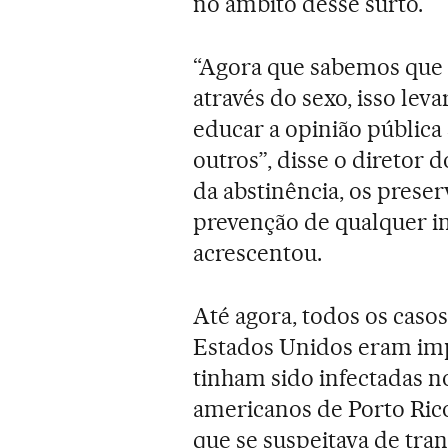
no âmbito desse surto.
“Agora que sabemos que o
através do sexo, isso le
educar a opinião pública
outros”, disse o direto
da abstinência, os prese
prevenção de qualquer in
acrescentou.
Até agora, todos os caso
Estados Unidos eram imp
tinham sido infectadas no
americanos de Porto Rico
que se suspeitava de tran