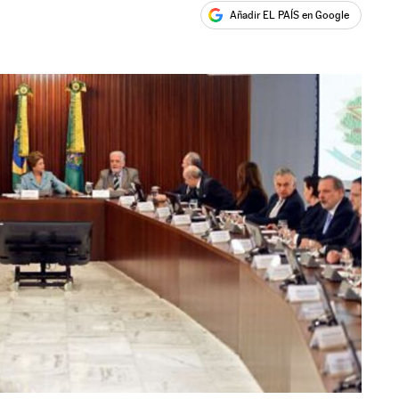
Añadir EL PAÍS en Google
ales