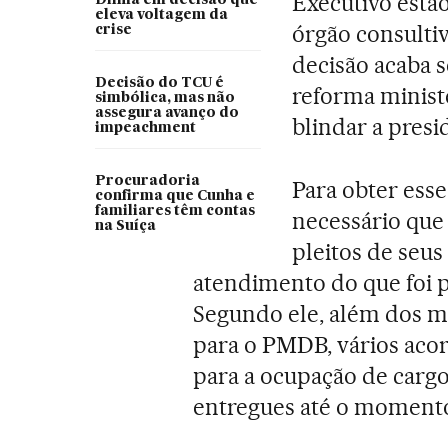
Executivo estã
eleva voltagem da
órgão consulti
crise
decisão acaba s
Decisão do TCU é
reforma ministe
simbólica, mas não
assegura avanço do
blindar a presi
impeachment
Procuradoria
Para obter esse
confirma que Cunha e
familiares têm contas
necessário que
na Suíça
pleitos de seus
atendimento do que foi p
Segundo ele, além dos mi
para o PMDB, vários aco
para a ocupação de carg
entregues até o moment