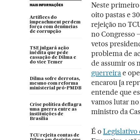
Neste primeiro 
MAIS INFORMAÇÕES
oito pastas e 30
Artífices do
impeachment perdem
rejeição no TC
força com denúncias
de corrupção
no Congresso – 
vetos presiden
TSE julgará ação
problema de a
inédita que pede
cassação de Dilma e
de assumir os m
do vice Temer
guerreira
e ope
Dilma sofre derrotas,
encarou [a rep
mesmo com reforma
ministerial pró-PMDB
entende que es
vamos lutar no
Crise política deflagra
uma guerra entre as
ministro da Cas
instituições de
Brasília
É o
Legislativ
TCU rejeita contas de
Dilma em decisão que