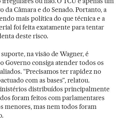
o irregulares ou não. O TCU é apenas um
vo da Câmara e do Senado. Portanto, a
endo mais política do que técnica e a
rial foi feita exatamente para tentar
denta deste risco.
 suporte, na visão de Wagner, é
 o Governo consiga atender todos os
 aliados. “Precisamos ter rapidez no
actuado com as bases”, relatou.
nistérios distribuídos principalmente
rdos foram feitos com parlamentares
os menores, mas nem todos foram
o.