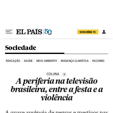
Pular para o conteúdo
SUSCRÍBETE
Sociedade
EDUCAÇÃO
SAÚDE
MEIO AMBIENTE
MUDANÇA CLIMÁTICA
RACISMO
COLUNA
i
A periferia na televisão
brasileira, entre a festa e a
violência
A quase ausência de negros e mestiços nas