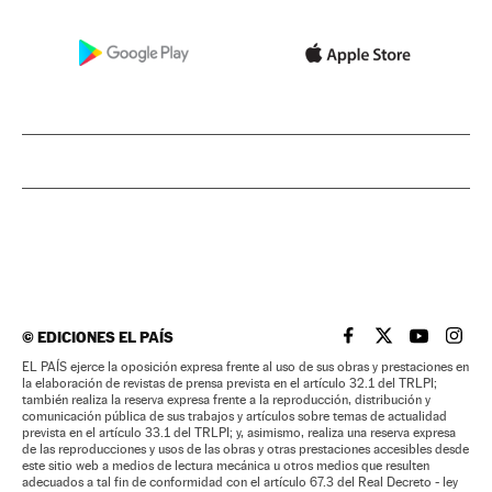
©
EDICIONES EL PAÍS
EL PAÍS BRASIL EN
EL PAÍS BRASI
EL PAÍS B
EL PA
EL PAÍS ejerce la oposición expresa frente al uso de sus obras y prestaciones en
la elaboración de revistas de prensa prevista en el artículo 32.1 del TRLPI;
también realiza la reserva expresa frente a la reproducción, distribución y
comunicación pública de sus trabajos y artículos sobre temas de actualidad
prevista en el artículo 33.1 del TRLPI; y, asimismo, realiza una reserva expresa
de las reproducciones y usos de las obras y otras prestaciones accesibles desde
este sitio web a medios de lectura mecánica u otros medios que resulten
adecuados a tal fin de conformidad con el artículo 67.3 del Real Decreto - ley