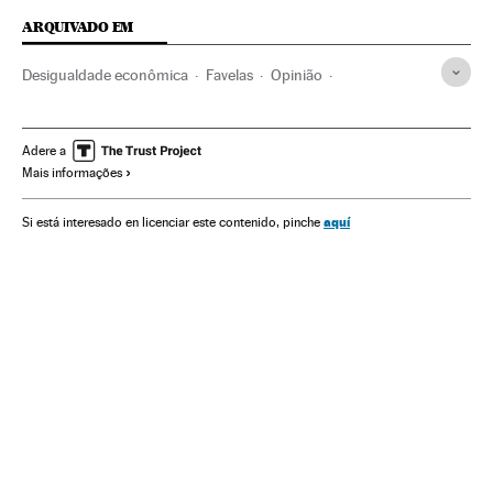
ARQUIVADO EM
Desigualdade econômica
Favelas
Opinião
Regina Casé
Desigualdade social
Favelização
Habitação precária
Cadeias televisão
Pobreza
Adere a
Mais informações
Violência
Brasil
Habitação
América do Sul
América Latina
Televisão
Acontecimentos
América
aquí
Si está interesado en licenciar este contenido, pinche
Urbanismo
Preconceitos
Meios comunicação
Problemas sociais
Economia
Comunicação
Sociedade