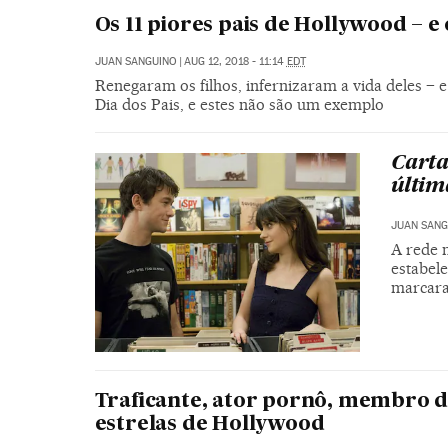
Os 11 piores pais de Hollywood – e
JUAN SANGUINO
|
AUG 12, 2018 - 11:14
EDT
Renegaram os filhos, infernizaram a vida deles – 
Dia dos Pais, e estes não são um exemplo
Carta
últim
JUAN SANG
A rede 
estabele
marcara
Traficante, ator pornô, membro d
estrelas de Hollywood