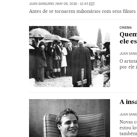
JUAN SANGUINO
|
MAY 06, 2018 - 12:43
EDT
Antes de se tornarem milionários com seus filmes 
CINEMA
Quem 
ele e
JUAN SANG
O artist
por ele
A ins
JUAN SANG
Novas r
estou lo
também 