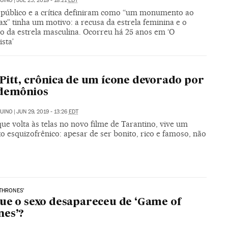
UINO
|
JUL 25, 2019 - 18:21
EDT
 público e a crítica definiram como “um monumento ao
ax” tinha um motivo: a recusa da estrela feminina e o
 da estrela masculina. Ocorreu há 25 anos em ‘O
ista’
Pitt, crônica de um ícone devorado por
 demônios
UINO
|
JUN 29, 2019 - 13:26
EDT
que volta às telas no novo filme de Tarantino, vive um
 esquizofrênico: apesar de ser bonito, rico e famoso, não
THRONES’
ue o sexo desapareceu de ‘Game of
nes’?