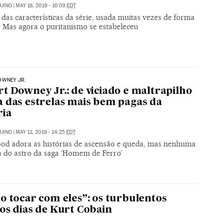
UINO
|
MAY 18, 2019 - 16:09
EDT
das características da série, usada muitas vezes de forma
. Mas agora o puritanismo se estabeleceu
OWNEY JR.
t Downey Jr.: de viciado e maltrapilho
 das estrelas mais bem pagas da
ria
UINO
|
MAY 11, 2019 - 14:25
EDT
od adora as histórias de ascensão e queda, mas nenhuma
a do astro da saga ‘Homem de Ferro’
o tocar com eles”: os turbulentos
os dias de Kurt Cobain