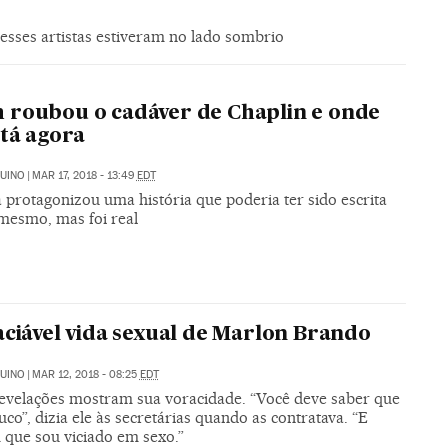
esses artistas estiveram no lado sombrio
roubou o cadáver de Chaplin e onde
stá agora
UINO
|
MAR 17, 2018 - 13:49
EDT
a protagonizou uma história que poderia ter sido escrita
 mesmo, mas foi real
aciável vida sexual de Marlon Brando
UINO
|
MAR 12, 2018 - 08:25
EDT
evelações mostram sua voracidade. “Você deve saber que
uco”, dizia ele às secretárias quando as contratava. “E
que sou viciado em sexo.”