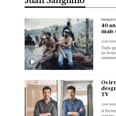
FRANCIS 
40 an
mais 
JUAN SANG
Tudo qu
na brum
cinemat
Os ir
desgr
TV
JUAN SANG
A fortu
crescer 