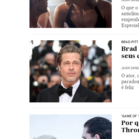
JUAN SANG
O que o
anticlím
empenho
Especial
BRAD PITT
Brad 
seus
JUAN SANG
O ator, 
paradoxo
é feliz
‘GAME OF 
Por q
Thro