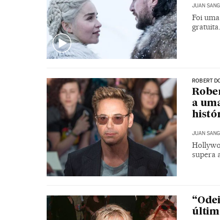
JUAN SANG
Foi uma 
gratuita
ROBERT D
Rober
a uma
histó
JUAN SANG
Hollywo
supera 
“Odei
últim