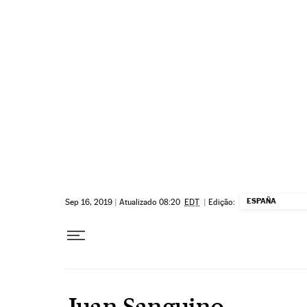
Pular para o conteúdo
ESPAÑA
Sep 16, 2019
|
Atualizado 08:20
EDT
|
Edição:
Juan Sanguino