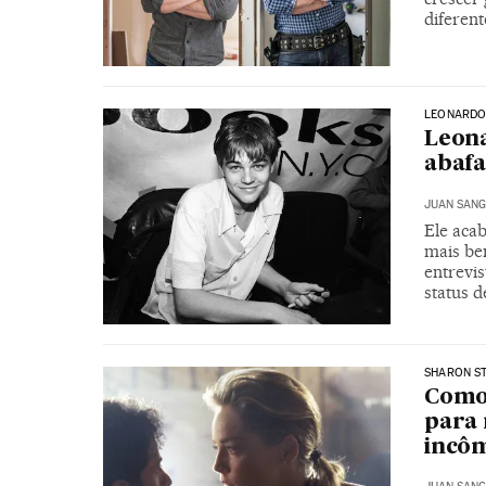
diferen
LEONARDO
Leona
abafa
JUAN SANG
Ele acab
mais be
entrevi
status 
SHARON S
Como
para 
incôm