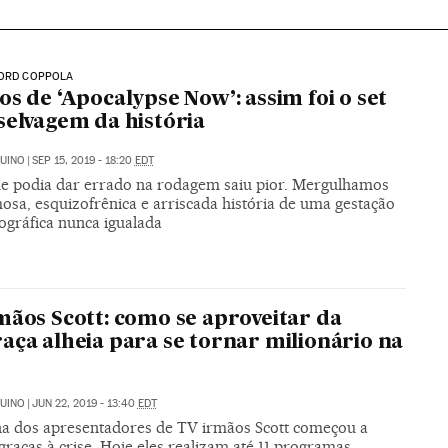
FORD COPPOLA
os de ‘Apocalypse Now’: assim foi o set
selvagem da história
UINO
|
SEP 15, 2019 - 18:20
EDT
e podia dar errado na rodagem saiu pior. Mergulhamos
osa, esquizofrênica e arriscada história de uma gestação
ográfica nunca igualada
mãos Scott: como se aproveitar da
aça alheia para se tornar milionário na
UINO
|
JUN 22, 2019 - 13:40
EDT
na dos apresentadores de TV irmãos Scott começou a
graças à crise. Hoje eles realizam até 11 programas