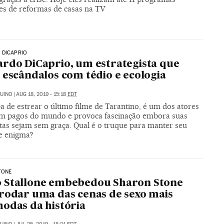
tes de reformas de casas na TV
 DICAPRIO
rdo DiCaprio, um estrategista que
 escândalos com tédio e ecologia
UINO
|
AUG 18, 2019 - 15:18
EDT
a de estrear o último filme de Tarantino, é um dos atores
m pagos do mundo e provoca fascinação embora suas
stas sejam sem graça. Qual é o truque para manter seu
de enigma?
TONE
 Stallone embebedou Sharon Stone
rodar uma das cenas de sexo mais
odas da história