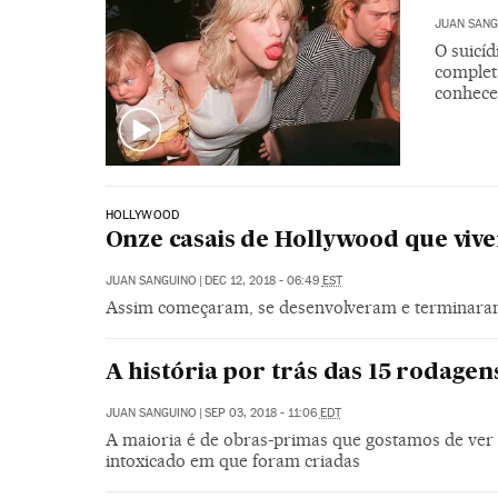
JUAN SANG
O suicí
completa
conhece
HOLLYWOOD
Onze casais de Hollywood que viv
JUAN SANGUINO
|
DEC 12, 2018 - 06:49
EST
Assim começaram, se desenvolveram e terminaram e
A história por trás das 15 rodage
JUAN SANGUINO
|
SEP 03, 2018 - 11:06
EDT
A maioria é de obras-primas que gostamos de ver 
intoxicado em que foram criadas