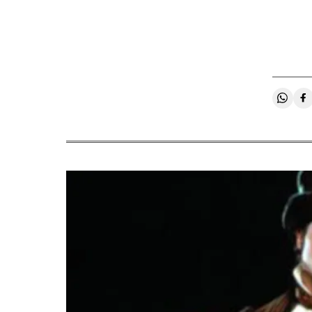
Compa
C