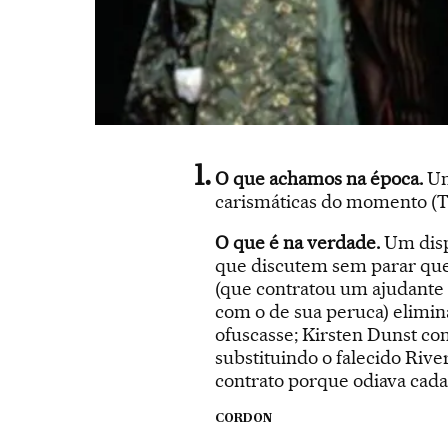
O que achamos na época.
Um
carismáticas do momento (To
O que é na verdade.
Um disp
que discutem sem parar que
(que contratou um ajudante 
com o de sua peruca) elimin
ofuscasse; Kirsten Dunst com 
substituindo o falecido Rive
contrato porque odiava cada
CORDON