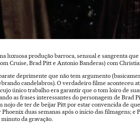
a luxuosa produção barroca, sensual e sangrenta que r
m Cruise, Brad Pitt e Antonio Banderas) com Christian
arate deprimente que não tem argumento (basicamente
brando candelabros). O verdadeiro filme aconteceu at
cujo único trabalho era garantir que o tom loiro de s
ando as frases interessantes do personagem de Brad Pit
nojo de ter de beijar Pitt por estar convencida de que 
r Phoenix duas semanas após o início das filmagens; e P
 minuto da gravação.