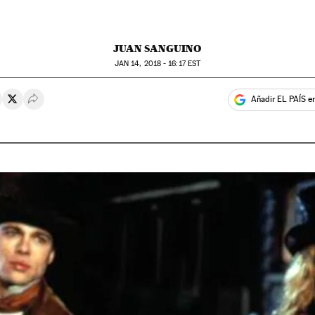
JUAN SANGUINO
JAN
14, 2018 - 16:17
EST
Añadir EL PAÍS e
rtir en Whatsapp
ompartir en Facebook
Compartir en Twitter
Desplegar Redes Sociales