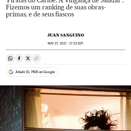
'Piratas do Caribe: A Vingança de Salazar'.
Fizemos um ranking de suas obras-
primas, e de seus fiascos
JUAN SANGUINO
MAY
27, 2017 - 17:23
EDT
Compartir en Whatsapp
Compartir en Facebook
Compartir en Twitter
Desplegar Redes Sociales
Añadir EL PAÍS en Google