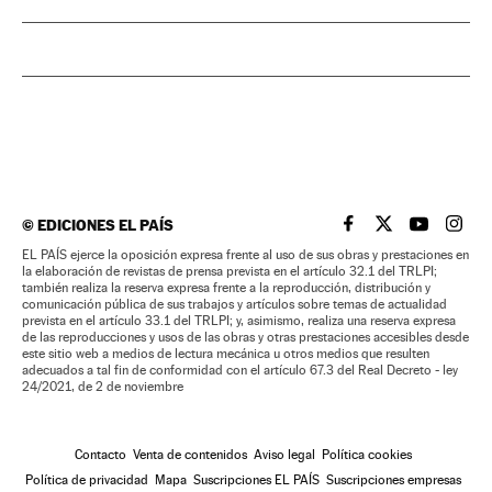
©
EDICIONES EL PAÍS
EL PAÍS BRASIL EN
EL PAÍS BRASI
EL PAÍS B
EL PA
EL PAÍS ejerce la oposición expresa frente al uso de sus obras y prestaciones en
la elaboración de revistas de prensa prevista en el artículo 32.1 del TRLPI;
también realiza la reserva expresa frente a la reproducción, distribución y
comunicación pública de sus trabajos y artículos sobre temas de actualidad
prevista en el artículo 33.1 del TRLPI; y, asimismo, realiza una reserva expresa
de las reproducciones y usos de las obras y otras prestaciones accesibles desde
este sitio web a medios de lectura mecánica u otros medios que resulten
adecuados a tal fin de conformidad con el artículo 67.3 del Real Decreto - ley
24/2021, de 2 de noviembre
Contacto
Venta de contenidos
Aviso legal
Política cookies
Política de privacidad
Mapa
Suscripciones EL PAÍS
Suscripciones empresas