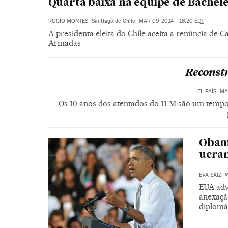
Quarta baixa na equipe de Bachele
ROCÍO MONTES
|
Santiago de Chile
|
MAR 09, 2014 - 16:20
EDT
A presidenta eleita do Chile aceita a renúncia de C
Armadas
Reconst
EL PAÍS
|
MA
Os 10 anos dos atentados do 11-M são um tempo
Obam
ucran
EVA SAIZ
|
W
EUA adv
anexaçã
diplomát