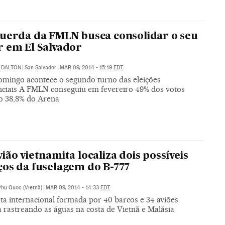
uerda da FMLN busca consolidar o seu
 em El Salvador
 DALTON
|
San Salvador
|
MAR 09, 2014 - 15:19
EDT
omingo acontece o segundo turno das eleições
nciais A FMLN conseguiu em fevereiro 49% dos votos
ao 38,8% do Arena
ião vietnamita localiza dois possíveis
os da fuselagem do B-777
Phu Quoc (Vietnã)
|
MAR 09, 2014 - 14:33
EDT
ta internacional formada por 40 barcos e 34 aviões
 rastreando as águas na costa de Vietnã e Malásia