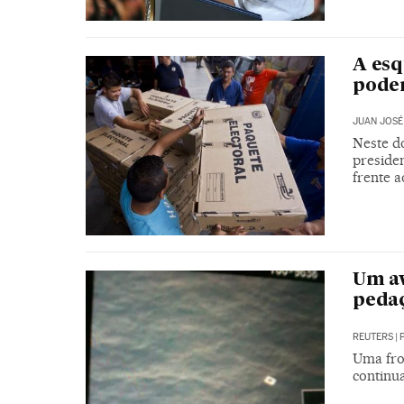
A esq
poder
JUAN JOSÉ
Neste d
preside
frente 
Um av
pedaç
REUTERS
|
Uma fro
continua