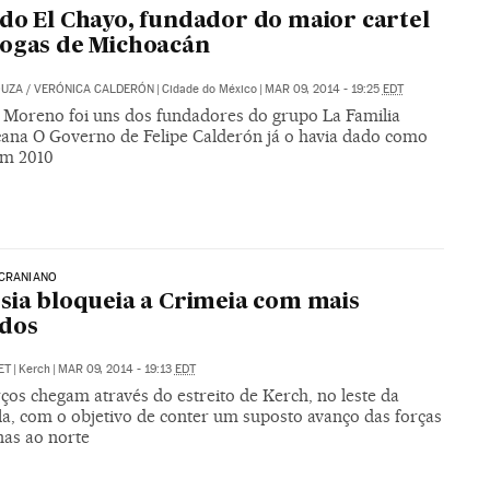
do El Chayo, fundador do maior cartel
ogas de Michoacán
OUZA
/
VERÓNICA CALDERÓN
|
Cidade do México
|
MAR 09, 2014 - 19:25
EDT
 Moreno foi uns dos fundadores do grupo La Familia
ana O Governo de Felipe Calderón já o havia dado como
em 2010
UCRANIANO
sia bloqueia a Crimeia com mais
ados
ET
|
Kerch
|
MAR 09, 2014 - 19:13
EDT
ços chegam através do estreito de Kerch, no leste da
la, com o objetivo de conter um suposto avanço das forças
nas ao norte