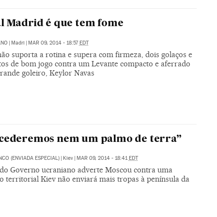
l Madrid é que tem fome
ANO
|
Madri
|
MAR 09, 2014 - 18:57
EDT
não suporta a rotina e supera com firmeza, dois golaços e
s de bom jogo contra um Levante compacto e aferrado
grande goleiro, Keylor Navas
 cederemos nem um palmo de terra”
NCO (ENVIADA ESPECIAL)
|
Kiev
|
MAR 09, 2014 - 18:41
EDT
 do Governo ucraniano adverte Moscou contra uma
 territorial Kiev não enviará mais tropas à península da