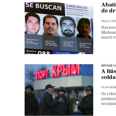
Abati
de dr
PAULA CH
Nazario
Michoac
morto 
IMPASSE 
A Rús
sold
PILAR BON
Os refor
penínsu
ucrania