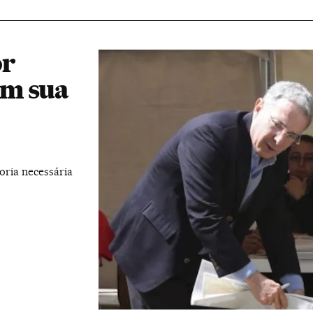
or
om sua
oria necessária