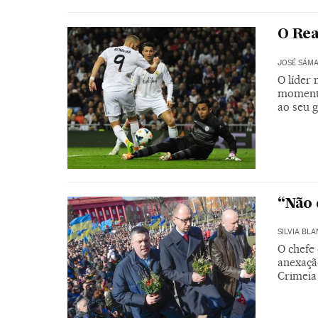
O Rea
JOSÉ SÁM
O líder 
momento
ao seu 
“Não
SILVIA BLA
O chefe
anexação
Crimeia