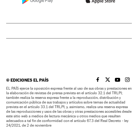
©
EDICIONES EL PAÍS
EL PAÍS BRASIL EN
EL PAÍS BRASI
EL PAÍS B
EL PA
EL PAÍS ejerce la oposición expresa frente al uso de sus obras y prestaciones en
la elaboración de revistas de prensa prevista en el artículo 32.1 del TRLPI;
también realiza la reserva expresa frente a la reproducción, distribución y
comunicación pública de sus trabajos y artículos sobre temas de actualidad
prevista en el artículo 33.1 del TRLPI; y, asimismo, realiza una reserva expresa
de las reproducciones y usos de las obras y otras prestaciones accesibles desde
este sitio web a medios de lectura mecánica u otros medios que resulten
adecuados a tal fin de conformidad con el artículo 67.3 del Real Decreto - ley
24/2021, de 2 de noviembre