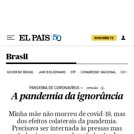
Pular para o conteúdo
SUSCRÍBETE
Brasil
GOVERNO BRASIL
JAIR BOLSONARO
STF
CONGRESSO NACIONAL
COVID-1
PANDEMIA DE CORONAVÍRUS
i
OPINIÃO
A pandemia da ignorância
Minha mãe não morreu de covid-19, mas
dos efeitos colaterais da pandemia.
Precisava ser internada às pressas mas