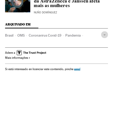
da AstraZeneca e Janssen afeta
mais as mulheres
NUÑO DOMÍNGUEZ
ARQUIVADO EM
Brasil
OMS
Coronavirus Covid-19
Pandemia
Coronavirus
Doenças infecciosas
Doenças respiratórias
Ministério Saúde
Saúde
Vacinação
Vacinas
Adere a
Mais informações
aquí
Si está interesado en licenciar este contenido, pinche