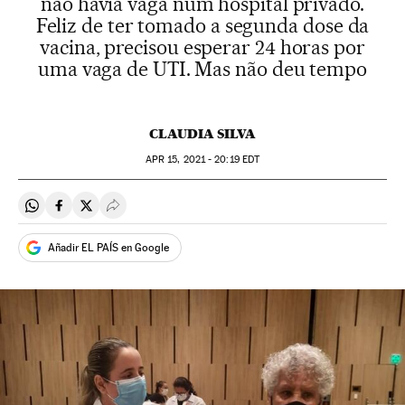
não havia vaga num hospital privado.
Feliz de ter tomado a segunda dose da
vacina, precisou esperar 24 horas por
uma vaga de UTI. Mas não deu tempo
CLAUDIA SILVA
APR
15, 2021 - 20:19
EDT
Compartir en Whatsapp
Compartir en Facebook
Compartir en Twitter
Desplegar Redes Sociales
Añadir EL PAÍS en Google