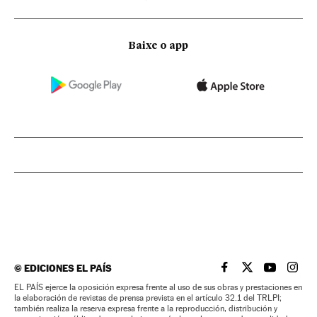
Baixe o app
©
EDICIONES EL PAÍS
EL PAÍS BRASIL EN
EL PAÍS BRASI
EL PAÍS B
EL PA
EL PAÍS ejerce la oposición expresa frente al uso de sus obras y prestaciones en
la elaboración de revistas de prensa prevista en el artículo 32.1 del TRLPI;
también realiza la reserva expresa frente a la reproducción, distribución y