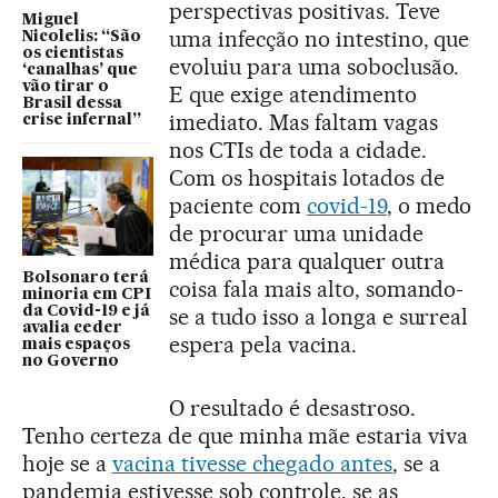
perspectivas positivas. Teve
Miguel
uma infecção no intestino, que
Nicolelis: “São
os cientistas
evoluiu para uma soboclusão.
‘canalhas’ que
vão tirar o
E que exige atendimento
Brasil dessa
imediato. Mas faltam vagas
crise infernal”
nos CTIs de toda a cidade.
Com os hospitais lotados de
paciente com
covid-19
, o medo
de procurar uma unidade
médica para qualquer outra
Bolsonaro terá
coisa fala mais alto, somando-
minoria em CPI
da Covid-19 e já
se a tudo isso a longa e surreal
avalia ceder
espera pela vacina.
mais espaços
no Governo
O resultado é desastroso.
Tenho certeza de que minha mãe estaria viva
hoje se a
vacina tivesse chegado antes
, se a
pandemia estivesse sob controle, se as