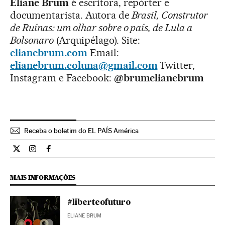
Eliane Brum
é escritora, repórter e
documentarista. Autora de
Brasil, Construtor
de Ruínas: um olhar sobre o país, de Lula a
Bolsonaro
(Arquipélago). Site:
elianebrum.com
Email:
elianebrum.coluna@gmail.com
Twitter,
Instagram e Facebook:
@brumelianebrum
Receba o boletim do EL PAÍS América
Opiniao El País Brasil en Twitter
Opiniao El País Brasil en Instagram
Opiniao El País Brasil en Facebook
MAIS INFORMAÇÕES
#liberteofuturo
ELIANE BRUM