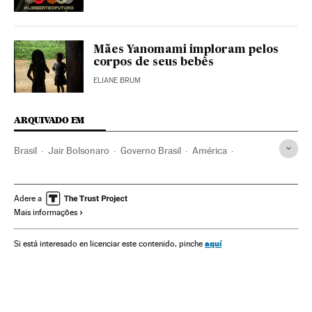
Mães Yanomami imploram pelos
corpos de seus bebês
ELIANE BRUM
ARQUIVADO EM
Brasil
Jair Bolsonaro
Governo Brasil
América
Governo
Presidente Brasil
Presidência Brasil
TPI
Genocídio
Direitos humanos
Indígenas
Política
Adere a
Mais informações
Minorias raciais
Minorias étnicas
Minorias sociais
Forças Armadas Brasileiras
Negros
Democracia
aquí
Si está interesado en licenciar este contenido, pinche
Ultradireita
Extrema direita
Pandemia
Coronavirus Covid-19
Amazônia