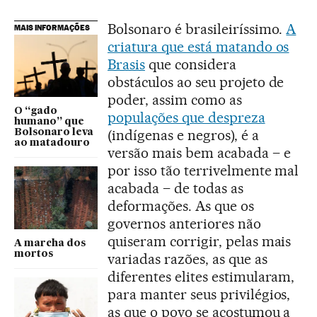
Bolsonaro é brasileiríssimo.
A
MAIS INFORMAÇÕES
criatura que está matando os
Brasis
que considera
obstáculos ao seu projeto de
poder, assim como as
O “gado
populações que despreza
humano” que
(indígenas e negros), é a
Bolsonaro leva
ao matadouro
versão mais bem acabada – e
por isso tão terrivelmente mal
acabada – de todas as
deformações. As que os
governos anteriores não
quiseram corrigir, pelas mais
A marcha dos
mortos
variadas razões, as que as
diferentes elites estimularam,
para manter seus privilégios,
as que o povo se acostumou a