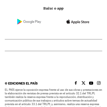
Baixe o app
©
EDICIONES EL PAÍS
EL PAÍS BRASIL EN
EL PAÍS BRASI
EL PAÍS B
EL PA
EL PAÍS ejerce la oposición expresa frente al uso de sus obras y prestaciones en
la elaboración de revistas de prensa prevista en el artículo 32.1 del TRLPI;
también realiza la reserva expresa frente a la reproducción, distribución y
comunicación pública de sus trabajos y artículos sobre temas de actualidad
prevista en el artículo 33.1 del TRLPI; y, asimismo, realiza una reserva expresa