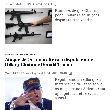
EL PAÍS
|
Madrid
|
JUN 14, 2016 - 16:47
EDT
Rumores de que Obama
pode limitar as aquisições
dispararam as vendas
MASSACRE EM ORLANDO
Ataque de Orlando altera a disputa entre
Hillary Clinton e Donald Trump
MARC BASSETS
|
Washington
|
JUN 14, 2016 - 16:40
EDT
Republicano acredita que a
matança lhe dá razão sobre
os muçulmanos A democrata
opta pela cautela e evita citar
o rival