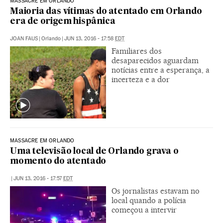
MASSACRE EM ORLANDO
Maioria das vítimas do atentado em Orlando
era de origem hispânica
JOAN FAUS
|
Orlando
|
JUN 13, 2016 - 17:58
EDT
Familiares dos
desaparecidos aguardam
notícias entre a esperança, a
incerteza e a dor
MASSACRE EM ORLANDO
Uma televisão local de Orlando grava o
momento do atentado
|
JUN 13, 2016 - 17:57
EDT
Os jornalistas estavam no
local quando a polícia
começou a intervir