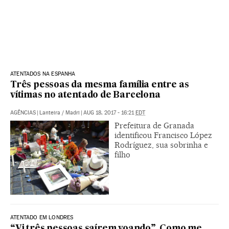
ATENTADOS NA ESPANHA
Três pessoas da mesma família entre as
vítimas no atentado de Barcelona
AGÊNCIAS
|
Lanteira / Madri
|
AUG 18, 2017 - 16:21
EDT
Prefeitura de Granada
identificou Francisco López
Rodríguez, sua sobrinha e
filho
ATENTADO EM LONDRES
“Vi três pessoas saírem voando”. Como me