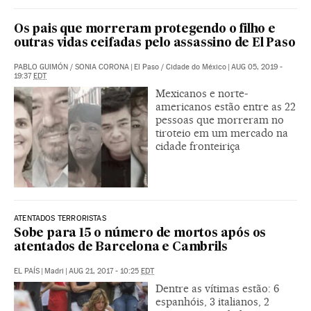
Os pais que morreram protegendo o filho e
outras vidas ceifadas pelo assassino de El Paso
PABLO GUIMÓN
/
SONIA CORONA
|
El Paso / Cidade do México
|
AUG 05, 2019 -
19:37
EDT
Mexicanos e norte-
americanos estão entre as 22
pessoas que morreram no
tiroteio em um mercado na
cidade fronteiriça
ATENTADOS TERRORISTAS
Sobe para 15 o número de mortos após os
atentados de Barcelona e Cambrils
EL PAÍS
|
Madri
|
AUG 21, 2017 - 10:25
EDT
Dentre as vítimas estão: 6
espanhóis, 3 italianos, 2