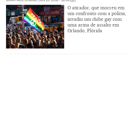
JOAN FAUS
|
Orlando
|
JUN 15, 2016 - 16:08
EDT
O atirador, que morreu em
um confronto com a polícia,
invadiu um clube gay com
uma arma de assalto em
Orlando, Flórida