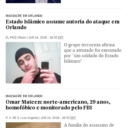
MASSACRE EM ORLANDO
Estado Islâmico assume autoria do ataque em
Orlando
EL PAÍS
|
Madri
|
JUN 14, 2016 - 16:35
EDT
O grupo terrorista afirma
que o atentado foi executado
por “um soldado do Estado
Islâmico”
MASSACRE EM ORLANDO
Omar Mateen: norte-americano, 29 anos,
homofóbico e monitorado pelo FBI
P. X. DE S.
|
Los Angeles
|
JUN 14, 2016 - 16:33
EDT
A família do assassino de