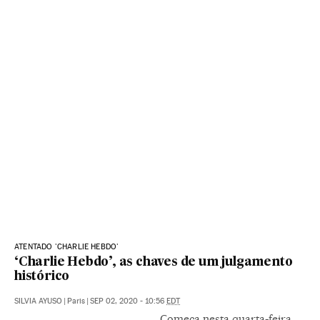
ATENTADO 'CHARLIE HEBDO'
‘Charlie Hebdo’, as chaves de um julgamento
histórico
SILVIA AYUSO
|
Paris
|
SEP 02, 2020 - 10:56
EDT
Começa nesta quarta-feira