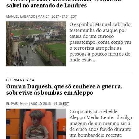
salvei no atentado de Londres
MANUEL LABRADO
|
MAR 24, 2017 - 17:34
EDT
O espanhol Manuel Labrado,
testemunha do ataque por
causa de um curioso
passatempo, conta como viu
o terrorista atropelar as
pessoas a poucos metros de
onde estava
GUERRA NA SÍRIA
Omran Daqnesh, que só conhece a guerra,
sobrevive às bombas em Aleppo
EL PAÍS
|
Madri
|
AUG 19, 2016 - 14:10
EDT
Grupo ativista rebelde
Aleppo Media Center divulga
imagem de um menino sírio
de cinco anos ferido durante
um bombardeio recente