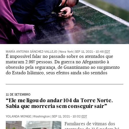
MARÍA ANTONIA SÁNCHEZ-VALLEJO
|
Nova York
|
SEP 11, 2021 - 10:48
EDT
É impossível falar no passado sobre os atentados que
mataram 2.997 pessoas. Da guerra no Afeganistão à
obsessão pela segurança, de Guantánamo ao surgimento
do Estado Islâmico, seus efeitos ainda são sentidos
11 DE SETEMBRO
“Ele me ligou do andar 104 da Torre Norte.
Sabia que morreria sem conseguir sair”
YOLANDA MONGE
|
Washington
|
SEP 11, 2021 - 10:02
EDT
Familiares de vítimas dos